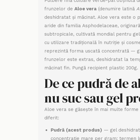
Pulbere fină culoare verde-pal obținută din
frunzelor de
Aloe vera
(denumire latină
A
deshidratat și măcinat. Aloe vera este o 
aride din familia Asphodelaceae, originară
subtropicale, cultivată mondial pentru gel-
cu utilizare tradițională în nutriție și cos
reprezintă forma uscată concentrată — gel
frunzelor este extras, deshidratat la temp
măcinat fin. Pungă recipient plastic 200g.
De ce pudră de al
nu suc sau gel p
Aloe vera se găsește în mai multe forme c
diferit:
Pudră (acest produs)
— gel deshidrata
concentrație mare per gram; termen l