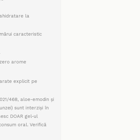
eshidratare la
mărui caracteristic
l
, zero arome
larate explicit pe
021/468, aloe-emodin și
nzei) sunt interziși în
sesc DOAR gel-ul
 consum oral. Verifică