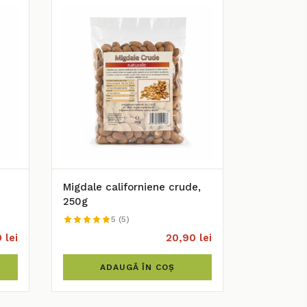
Migdale californiene crude,
250g
5 (5)
 lei
20,90 lei
ADAUGĂ ÎN COȘ