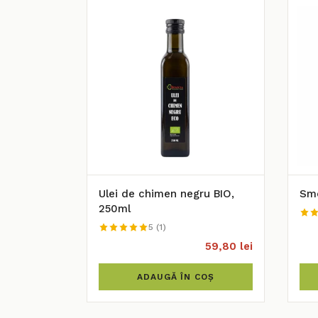
Ulei de chimen negru BIO,
Smo
250ml
5 (1)
59,80 lei
ADAUGĂ ÎN COȘ