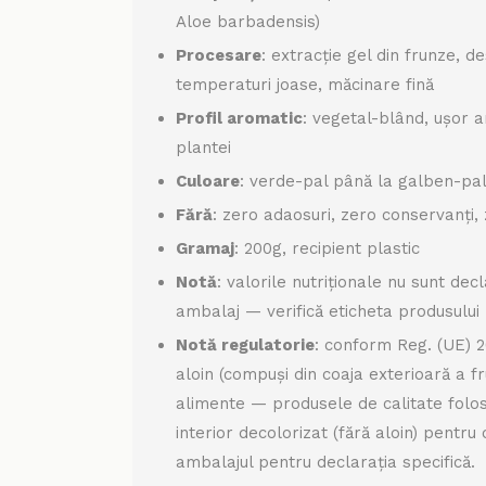
Aloe barbadensis)
Procesare
: extracție gel din frunze, d
temperaturi joase, măcinare fină
Profil aromatic
: vegetal-blând, ușor a
plantei
Culoare
: verde-pal până la galben-pa
Fără
: zero adaosuri, zero conservanți
Gramaj
: 200g, recipient plastic
Notă
: valorile nutriționale nu sunt dec
ambalaj — verifică eticheta produsului
Notă regulatorie
: conform Reg. (UE) 2
aloin (compuși din coaja exterioară a fru
alimente — produsele de calitate folo
interior decolorizat (fără aloin) pentru
ambalajul pentru declarația specifică.