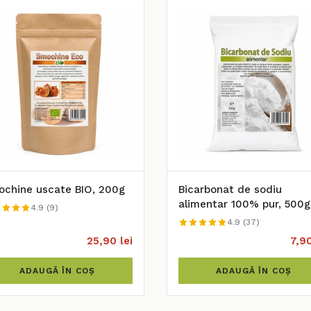
chine uscate BIO, 200g
Bicarbonat de sodiu
alimentar 100% pur, 500g
4.9 (9)
4.9 (37)
25,90 lei
7,90
ADAUGĂ ÎN COȘ
ADAUGĂ ÎN COȘ