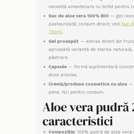
necesită amestecare cu lichid pentru re
Suc de aloe vera 100% BIO
— gel recon
pasteurizată; consum direct; vezi
Suc d
750ml
.
Gel proaspăt
— extras direct din frunz
apropiată variantă de starea naturală,
păstrare.
Capsule
— formă suplimentară concen
doze precise.
Cremă/produse cosmetice cu aloe
— 
piele, NU pentru consum.
Aloe vera pudră
caracteristici
Compoziție
: 100% pudră de aloe vera (