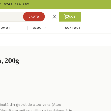
: 0744 824 762
COȘ
CAUTA
ROMOȚII
BLOG
CONTACT
, 200g
inută din gel-ul de aloe vera (Aloe
lantă perenă cu utilizare tradițională în