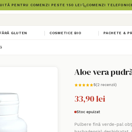
UITĂ PENTRU COMENZI PESTE 150 LEI
COMENZI TELEFONICE
FĂRĂ GLUTEN
COSMETICE BIO
PACHETE & P
G
Aloe vera pudră
5
(2 recenzii)
33,90 lei
Stoc epuizat
Pulbere fină verde-pal obț
barbadensis) deshidratat. P