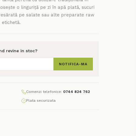
losește o linguriță pe zi în apă plată, sucuri
presărată pe salate sau alte preparate raw
 etichetă.
and revine in stoc?
NOTIFICA-MA
Comenzi telefonice:
0744 824 762
Plata securizata