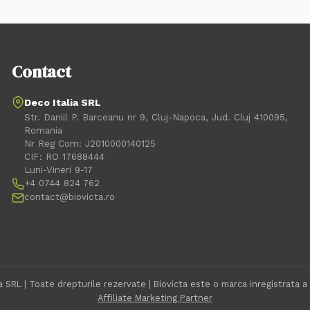
Contact
Deco Italia SRL
Str. Daniil P. Barceanu nr 9, Cluj-Napoca, Jud. Cluj 410095,
Romania
Nr Reg Com: J2010000140125
CIF: RO 17688444
Luni-Vineri 9-17
+4 0744 824 762
contact@biovicta.ro
 SRL | Toate drepturile rezervate | Biovicta este o marca inregistrata a
Affiliate Marketing Partner