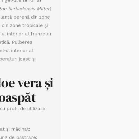
 gel-ul interior al
loe barbadensis Miller
)
plantă perenă din zone
 din zone tropicale și
ul interior al frunzelor
metică. Pulberea
-ul interior al
eraturi joase și
oe vera și
roaspăt
u profil de utilizare
t și măcinat;
ung de păstrare;