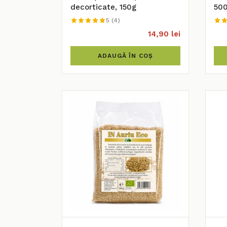
decorticate, 150g
50
5 (4)
14,90 lei
ADAUGĂ ÎN COȘ