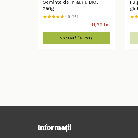
Semințe de in auriu BIO,
Ful
250g
glu
4.9 (16)
11,90 lei
ADAUGĂ ÎN COȘ
Informații