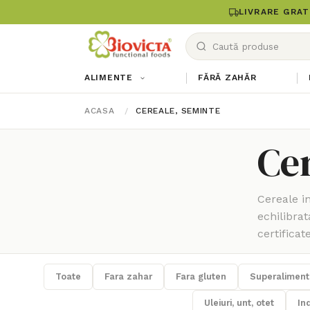
LIVRARE GRAT
ALIMENTE
FĂRĂ ZAHĂR
ACASA
CEREALE, SEMINTE
Cer
Cereale in
echilibrat
certificate
Toate
Fara zahar
Fara gluten
Superaliment
Uleiuri, unt, otet
Ind