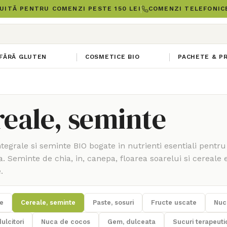
UITĂ PENTRU COMENZI PESTE 150 LEI
COMENZI TELEFONICE
FĂRĂ GLUTEN
COSMETICE BIO
PACHETE & P
eale, seminte
tegrale si seminte BIO bogate in nutrienti esentiali pentru
a. Seminte de chia, in, canepa, floarea soarelui si cereale 
.
e
Cereale, seminte
Paste, sosuri
Fructe uscate
Nuci
ulcitori
Nuca de cocos
Gem, dulceata
Sucuri terapeuti