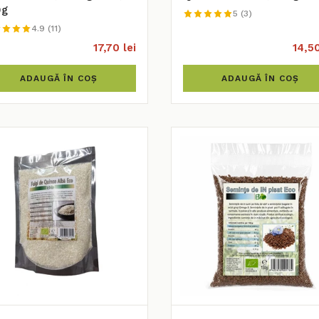
0g
5 (3)
4.9 (11)
17,70 lei
14,50
ADAUGĂ ÎN COȘ
ADAUGĂ ÎN COȘ