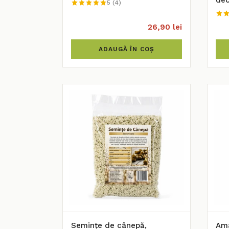
dec
5 (4)
26,90 lei
ADAUGĂ ÎN COȘ
Semințe de cânepă,
Ama