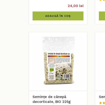
24,00 lei
ADAUGĂ ÎN COȘ
Semințe de cânepă
Sem
decorticate, BIO 225g