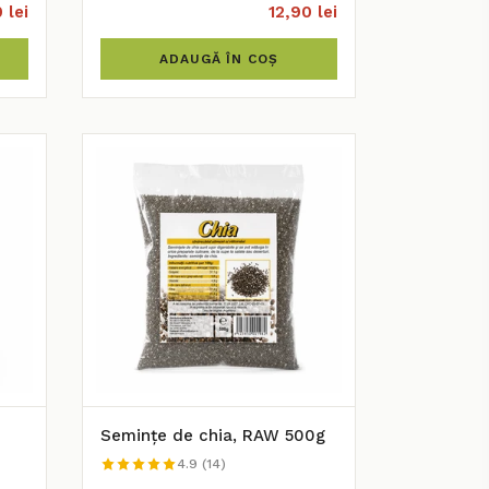
 lei
12,90 lei
ADAUGĂ ÎN COȘ
Semințe de chia, RAW 500g
4.9 (14)