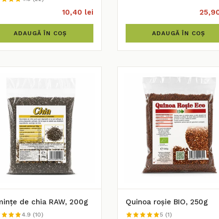
10,40 lei
25,90
ADAUGĂ ÎN COȘ
ADAUGĂ ÎN COȘ
ințe de chia RAW, 200g
Quinoa roșie BIO, 250g
4.9 (10)
5 (1)