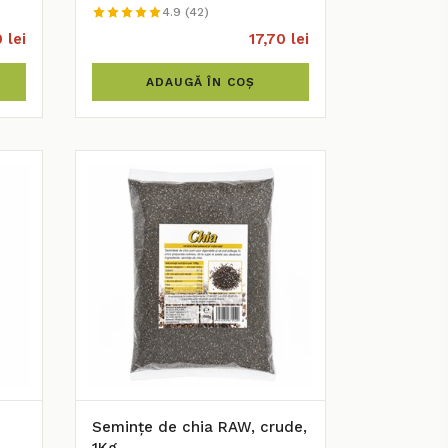
4.9 (42)
 lei
17,70 lei
ADAUGĂ ÎN COȘ
Semințe de chia RAW, crude,