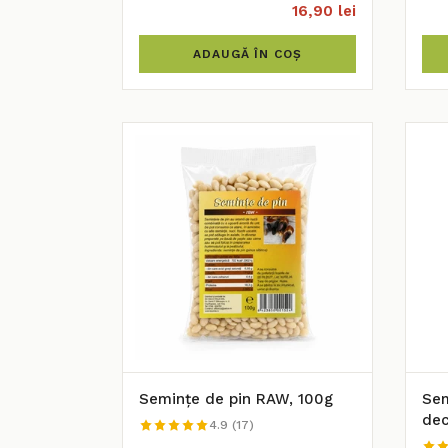
16,90 lei
ADAUGĂ ÎN COȘ
Semințe de pin RAW, 100g
Sem
dec
4.9 (17)