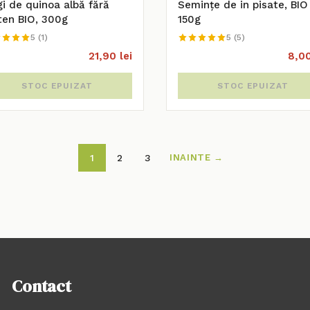
gi de quinoa albă fără
Semințe de in pisate, BIO
ten BIO, 300g
150g
5 (1)
5 (5)
21,90 lei
8,00
STOC EPUIZAT
STOC EPUIZAT
1
2
3
INAINTE →
Contact