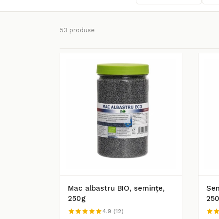
53 produse
Mac albastru BIO, semințe,
Sem
250g
25
4.9 (12)