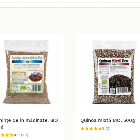
ințe de in măcinate, BIO
Quinoa mixtă BIO, 500g
0g
5 (3)
4.9 (39)