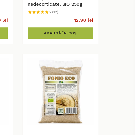
nedecorticate, BIO 250g
5 (12)
 lei
12,90 lei
ADAUGĂ ÎN COȘ