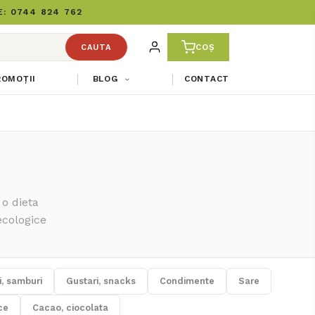
: 0744 824 762
COȘ
CAUTA
ROMOȚII
BLOG
CONTACT
 o dieta
ecologice
, samburi
Gustari, snacks
Condimente
Sare
ce
Cacao, ciocolata