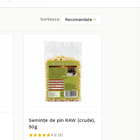
Sorteaza:
Recomandate
Semințe de pin RAW (crude),
50g
4.9 (9)