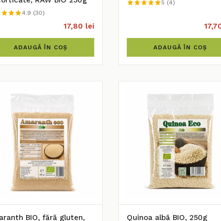
orticate, RAW BIO 250g
5 (4)
4.9 (30)
17,80 lei
17,70
ADAUGĂ ÎN COȘ
ADAUGĂ ÎN COȘ
ranth BIO, fără gluten,
Quinoa albă BIO, 250g