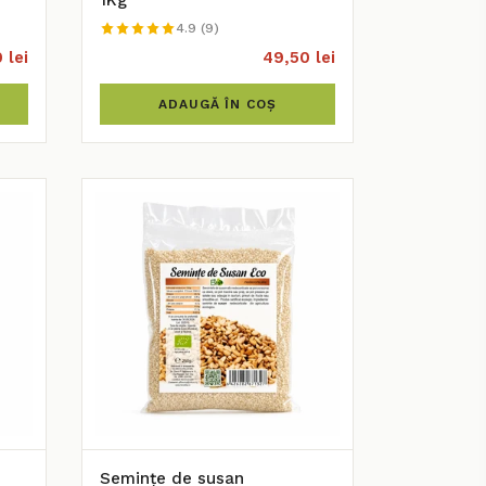
1Kg
4.9 (9)
 lei
49,50 lei
ADAUGĂ ÎN COȘ
Semințe de susan