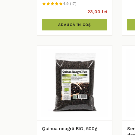
4.9 (17)
23,00 lei
ADAUGĂ ÎN COȘ
Quinoa neagră BIO, 500g
Sem