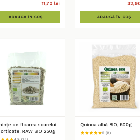
11,70 lei
32,90
ADAUGĂ ÎN COȘ
ADAUGĂ ÎN COȘ
ințe de floarea soarelui
Quinoa albă BIO, 500g
orticate, RAW BIO 250g
5 (8)
4.9 (22)