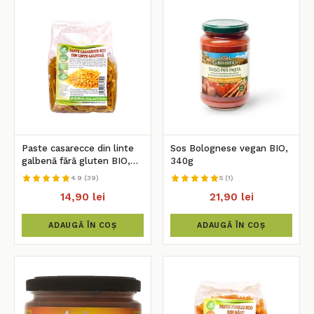
Paste casarecce din linte
Sos Bolognese vegan BIO,
galbenă fără gluten BIO,
340g
250g
4.9 (39)
5 (1)
14,90 lei
21,90 lei
ADAUGĂ ÎN COȘ
ADAUGĂ ÎN COȘ