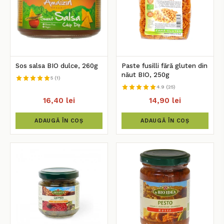
Sos salsa BIO dulce, 260g
Paste fusilli fără gluten din
năut BIO, 250g
5 (1)
4.9 (25)
16,40 lei
14,90 lei
ADAUGĂ ÎN COȘ
ADAUGĂ ÎN COȘ