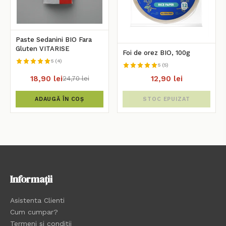
Paste Sedanini BIO Fara
Gluten VITARISE
Foi de orez BIO, 100g
5 (4)
5 (5)
18,90 lei
12,90 lei
24,70 lei
ADAUGĂ ÎN COȘ
STOC EPUIZAT
Informații
Asistenta Clienti
Cum cumpar?
Termeni si conditii