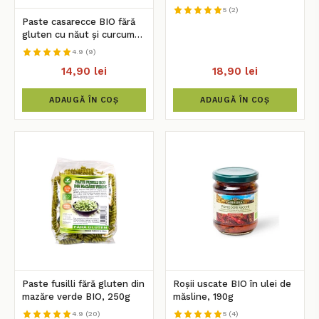
LBI, 500g
5 (2)
Paste casarecce BIO fără
gluten cu năut și curcumă,
250g
4.9 (9)
14,90 lei
18,90 lei
ADAUGĂ ÎN COȘ
ADAUGĂ ÎN COȘ
Paste fusilli fără gluten din
Roșii uscate BIO în ulei de
mazăre verde BIO, 250g
măsline, 190g
4.9 (20)
5 (4)