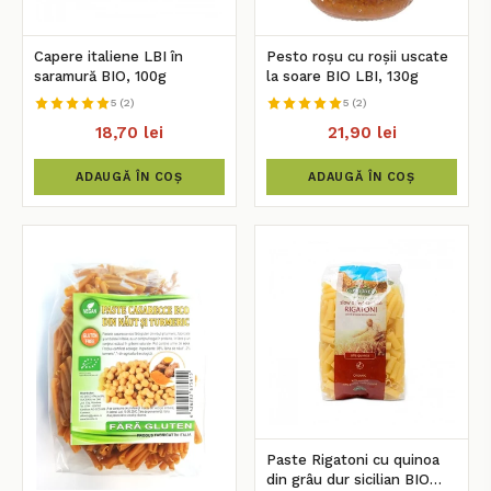
Capere italiene LBI în
Pesto roșu cu roșii uscate
saramură BIO, 100g
la soare BIO LBI, 130g
5 (2)
5 (2)
18,70 lei
21,90 lei
ADAUGĂ ÎN COȘ
ADAUGĂ ÎN COȘ
Paste Rigatoni cu quinoa
din grâu dur sicilian BIO