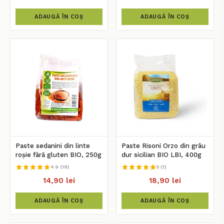
ADAUGĂ ÎN COȘ
ADAUGĂ ÎN COȘ
Paste sedanini din linte
Paste Risoni Orzo din grâu
roșie fără gluten BIO, 250g
dur sicilian BIO LBI, 400g
4.9 (19)
5 (1)
14,90 lei
18,90 lei
ADAUGĂ ÎN COȘ
ADAUGĂ ÎN COȘ