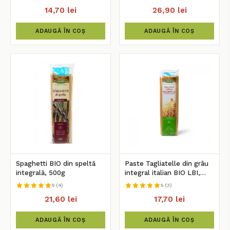
14,70 lei
26,90 lei
ADAUGĂ ÎN COȘ
ADAUGĂ ÎN COȘ
Spaghetti BIO din speltă
Paste Tagliatelle din grâu
integrală, 500g
integral italian BIO LBI,
500g
5 (4)
5 (3)
21,60 lei
17,70 lei
ADAUGĂ ÎN COȘ
ADAUGĂ ÎN COȘ