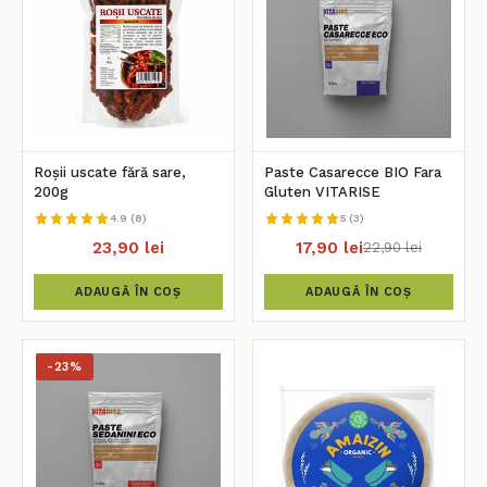
Roșii uscate fără sare,
Paste Casarecce BIO Fara
200g
Gluten VITARISE
4.9 (8)
5 (3)
23,90 lei
17,90 lei
22,90 lei
ADAUGĂ ÎN COȘ
ADAUGĂ ÎN COȘ
-23%