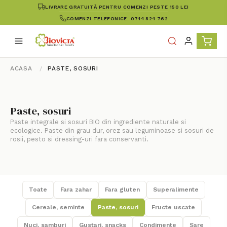
LIVRARE GRATUITĂ PENTRU COMENZI PESTE 150 LEI
COMENZI TELEFONICE: 0744 824 762
ACASA
PASTE, SOSURI
Paste, sosuri
Paste integrale si sosuri BIO din ingrediente naturale si
ecologice. Paste din grau dur, orez sau leguminoase si sosuri de
rosii, pesto si dressing-uri fara conservanti.
Toate
Fara zahar
Fara gluten
Superalimente
Cereale, seminte
Paste, sosuri
Fructe uscate
Nuci, samburi
Gustari, snacks
Condimente
Sare