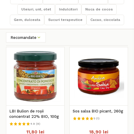
Uleiuri, unt, otet
Indulcitori
Nuca de cocos
Gem, dulceata
Sucuri terapeutice
Cacao, ciocolata
Recomandate
LBI Bulion de roșii
Sos salsa BIO picant, 260g
concentrat 22% BIO, 100g
5 (1)
4.9 (8)
11,80 lei
18,90 lei