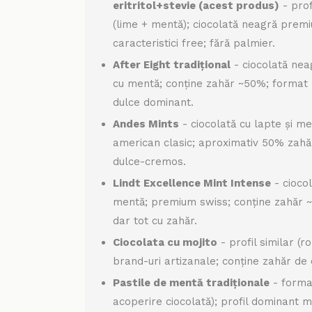
eritritol+stevie (acest produs)
- prof
(lime + mentă); ciocolată neagră prem
caracteristici free; fără palmier.
After Eight tradițional
- ciocolată nea
cu mentă; conține zahăr ~50%; format mi
dulce dominant.
Andes Mints
- ciocolată cu lapte și me
american clasic; aproximativ 50% zahăr;
dulce-cremos.
Lindt Excellence Mint Intense
- cioco
mentă; premium swiss; conține zahăr ~
dar tot cu zahăr.
Ciocolata cu mojito
- profil similar (r
brand-uri artizanale; conține zahăr de 
Pastile de mentă tradiționale
- forma
acoperire ciocolată); profil dominant m