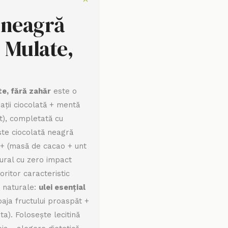
a neagră
, Mulate,
te, fără zahăr
este o
ații ciocolată + mentă
ht), completată cu
ște ciocolată neagră
%+ (masă de cacao + unt
tural cu zero impact
coritor caracteristic
e naturale:
ulei esențial
aja fructului proaspăt +
a). Folosește lecitină