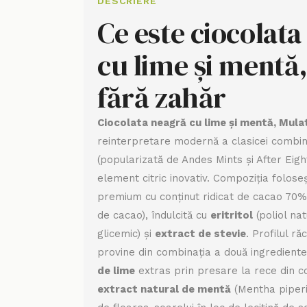
DESCRIERE
Ce este ciocolat
cu lime și mentă
fără zahăr
Ciocolata neagră cu lime și mentă, Mula
reinterpretare modernă a clasicei combin
(popularizată de Andes Mints și After Eig
element citric inovativ. Compoziția folose
premium cu conținut ridicat de cacao 70
de cacao), îndulcită cu
eritritol
(poliol na
glicemic) și
extract de stevie
. Profilul ră
provine din combinația a două ingredient
de lime
extras prin presare la rece din co
extract natural de mentă
(Mentha piperit