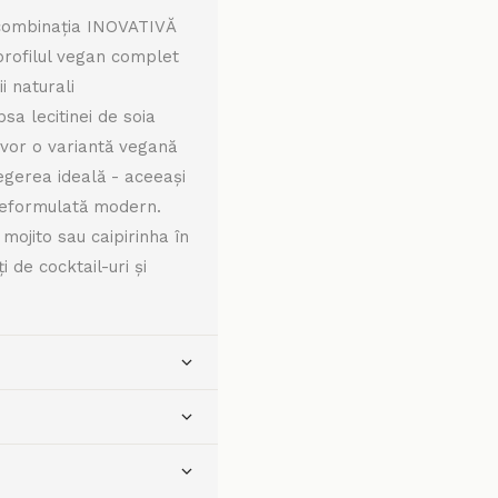
: combinația INOVATIVĂ
profilul vegan complet
i naturali
psa lecitinei de soia
e vor o variantă vegană
legerea ideală - aceeași
 reformulată modern.
mojito sau caipirinha în
 de cocktail-uri și