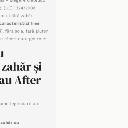
oia - alegere dietetică
g. (UE) 1924/2006,
im-ul fără zahăr.
caracteristici free
), fără soia, fără gluten.
ile răcoritoare gourmet.
u
zahăr și
au After
 nume legendare ale
 zahăr cu