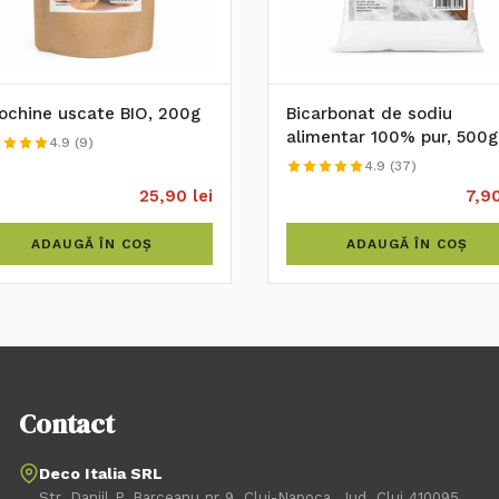
chine uscate BIO, 200g
Bicarbonat de sodiu
alimentar 100% pur, 500g
4.9 (9)
4.9 (37)
25,90 lei
7,90
ADAUGĂ ÎN COȘ
ADAUGĂ ÎN COȘ
Contact
Deco Italia SRL
Str. Daniil P. Barceanu nr 9, Cluj-Napoca, Jud. Cluj 410095,