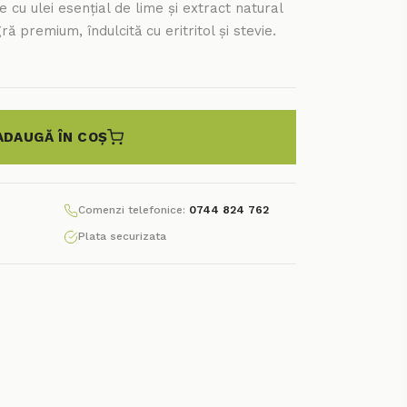
 cu ulei esențial de lime și extract natural
ă premium, îndulcită cu eritritol și stevie.
ADAUGĂ ÎN COȘ
Comenzi telefonice:
0744 824 762
Plata securizata