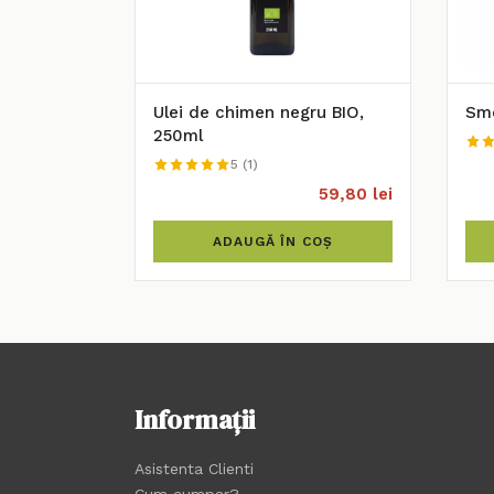
Ulei de chimen negru BIO,
Smo
250ml
5 (1)
59,80 lei
ADAUGĂ ÎN COȘ
Informații
Asistenta Clienti