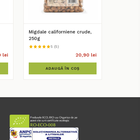
Migdale californiene crude,
250g
5 (5)
 lei
20,90 lei
ADAUGĂ ÎN COȘ