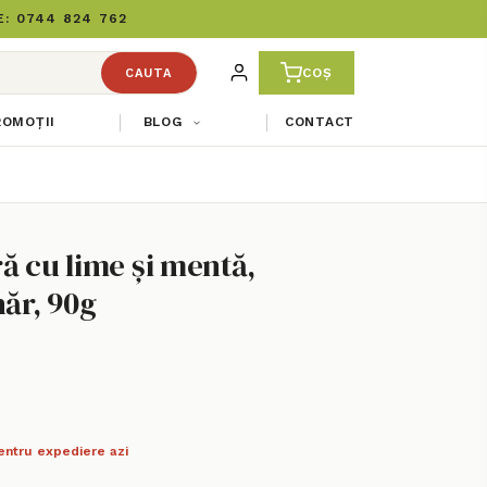
: 0744 824 762
COȘ
CAUTA
ROMOȚII
BLOG
CONTACT
ă cu lime și mentă,
hăr, 90g
entru expediere azi