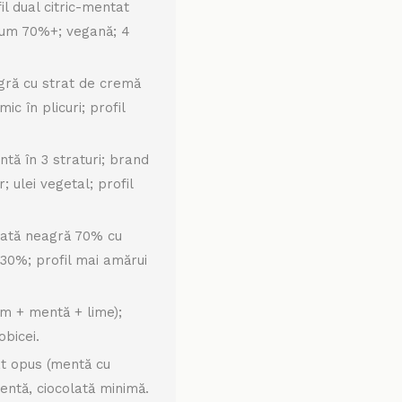
il dual citric-mentat
ium 70%+; vegană; 4
gră cu strat de cremă
c în plicuri; profil
ntă în 3 straturi; brand
 ulei vegetal; profil
lată neagră 70% cu
30%; profil mai amărui
om + mentă + lime);
obicei.
t opus (mentă cu
entă, ciocolată minimă.