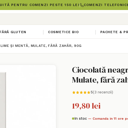
UITĂ PENTRU COMENZI PESTE 150 LEI
COMENZI TELEFONICE
FĂRĂ GLUTEN
COSMETICE BIO
PACHETE & P
LIME ȘI MENTĂ, MULATE, FĂRĂ ZAHĂR, 90G
Ciocolată neagr
Mulate, fără za
5
(3 recenzii)
19,80 lei
In stoc
— Comanda in 11 ore p