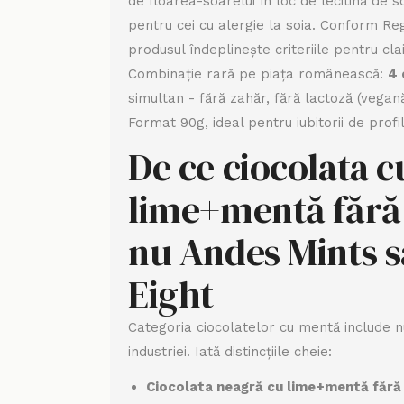
de floarea-soarelui în loc de lecitină de s
pentru cei cu alergie la soia. Conform Re
produsul îndeplinește criteriile pentru cla
Combinație rară pe piața românească:
4 
simultan - fără zahăr, fără lactoză (vegană
Format 90g, ideal pentru iubitorii de prof
De ce ciocolata c
lime+mentă fără 
nu Andes Mints s
Eight
Categoria ciocolatelor cu mentă include
industriei. Iată distincțiile cheie:
Ciocolata neagră cu lime+mentă fără