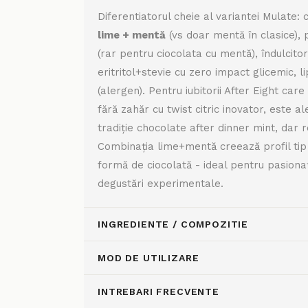
Diferentiatorul cheie al variantei Mulate
lime + mentă
(vs doar mentă în clasice), 
(rar pentru ciocolata cu mentă), îndulcitori
eritritol+stevie cu zero impact glicemic, li
(alergen). Pentru iubitorii After Eight car
fără zahăr cu twist citric inovator, este a
tradiție chocolate after dinner mint, dar
Combinația lime+mentă creează profil tip 
formă de ciocolată - ideal pentru pasionați
degustări experimentale.
INGREDIENTE / COMPOZITIE
MOD DE UTILIZARE
INTREBARI FRECVENTE