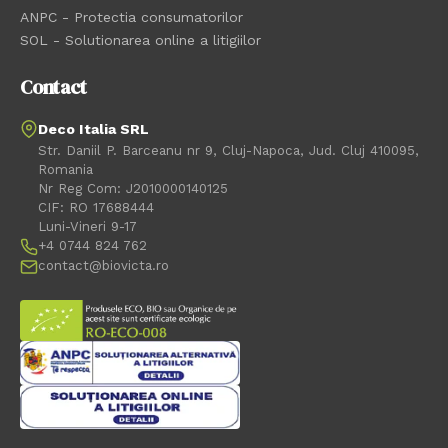
ANPC - Protectia consumatorilor
SOL - Solutionarea online a litigiilor
Contact
Deco Italia SRL
Str. Daniil P. Barceanu nr 9, Cluj-Napoca, Jud. Cluj 410095,
Romania
Nr Reg Com: J2010000140125
CIF: RO 17688444
Luni-Vineri 9-17
+4 0744 824 762
contact@biovicta.ro