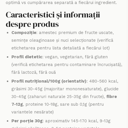
optimă vs cumpărarea separată a fiecărui ingredient.
Caracteristici și informații
despre produs
Compoziție
: amestec premium de fructe uscate,
semințe oleaginoase și nuci selecționate (verifică
etichetarea pentru lista detaliată a fiecărui lot)
Profil dietetic
: vegan, vegetarian, fără gluten
(verifică etichetarea pentru contaminare încrucișată),
fără lactoză, fără ouă
Profil nutrițional/100g (orientativ)
: 480-560 kcal,
grăsimi 30-45g (majoritar mononesaturate), glucide
30-45g (zaharuri naturale 25-35g din fructe),
fibre
7-12g
, proteine 10-18g, sare sub 0,1g (pentru
variantele nesărate)
Per porție 30g
: aproximativ 145-170 kcal, 9-13g