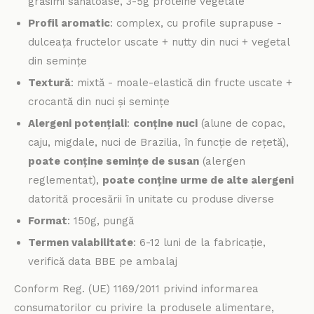
grăsimi sănătoase, 3-5g proteine vegetale
Profil aromatic
: complex, cu profile suprapuse -
dulceața fructelor uscate + nutty din nuci + vegetal
din semințe
Textură
: mixtă - moale-elastică din fructe uscate +
crocantă din nuci și semințe
Alergeni potențiali
:
conține nuci
(alune de copac,
caju, migdale, nuci de Brazilia, în funcție de rețetă),
poate conține semințe de susan
(alergen
reglementat),
poate conține urme de alte alergeni
datorită procesării în unitate cu produse diverse
Format
: 150g, pungă
Termen valabilitate
: 6-12 luni de la fabricație,
verifică data BBE pe ambalaj
Conform Reg. (UE) 1169/2011 privind informarea
consumatorilor cu privire la produsele alimentare,