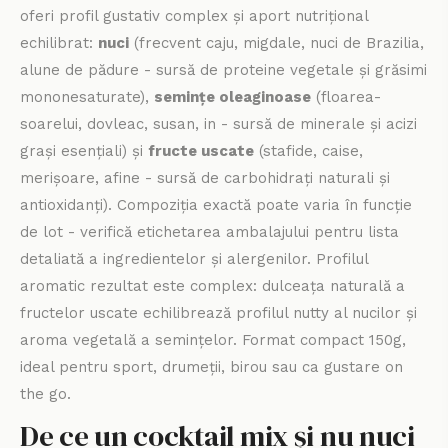
oferi profil gustativ complex și aport nutrițional
echilibrat:
nuci
(frecvent caju, migdale, nuci de Brazilia,
alune de pădure - sursă de proteine vegetale și grăsimi
mononesaturate),
semințe oleaginoase
(floarea-
soarelui, dovleac, susan, in - sursă de minerale și acizi
grași esențiali) și
fructe uscate
(stafide, caise,
merișoare, afine - sursă de carbohidrați naturali și
antioxidanți). Compoziția exactă poate varia în funcție
de lot - verifică etichetarea ambalajului pentru lista
detaliată a ingredientelor și alergenilor. Profilul
aromatic rezultat este complex: dulceața naturală a
fructelor uscate echilibrează profilul nutty al nucilor și
aroma vegetală a semințelor. Format compact 150g,
ideal pentru sport, drumeții, birou sau ca gustare on
the go.
De ce un cocktail mix și nu nuci