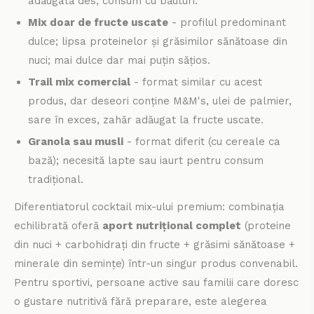
adăugată des; consum cu băuturi.
Mix doar de fructe uscate
- profilul predominant
dulce; lipsa proteinelor și grăsimilor sănătoase din
nuci; mai dulce dar mai puțin sățios.
Trail mix comercial
- format similar cu acest
produs, dar deseori conține M&M's, ulei de palmier,
sare în exces, zahăr adăugat la fructe uscate.
Granola sau musli
- format diferit (cu cereale ca
bază); necesită lapte sau iaurt pentru consum
tradițional.
Diferentiatorul cocktail mix-ului premium: combinația
echilibrată oferă
aport nutrițional complet
(proteine
din nuci + carbohidrați din fructe + grăsimi sănătoase +
minerale din semințe) într-un singur produs convenabil.
Pentru sportivi, persoane active sau familii care doresc
o gustare nutritivă fără preparare, este alegerea