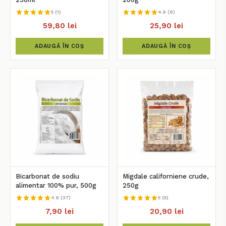
5 (1)
4.9 (9)
59,80 lei
25,90 lei
ADAUGĂ ÎN COȘ
ADAUGĂ ÎN COȘ
Bicarbonat de sodiu
Migdale californiene crude,
alimentar 100% pur, 500g
250g
4.9 (37)
5 (5)
7,90 lei
20,90 lei