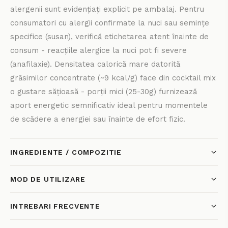
alergenii sunt evidențiați explicit pe ambalaj. Pentru
consumatori cu alergii confirmate la nuci sau semințe
specifice (susan), verifică etichetarea atent înainte de
consum - reacțiile alergice la nuci pot fi severe
(anafilaxie). Densitatea calorică mare datorită
grăsimilor concentrate (~9 kcal/g) face din cocktail mix
o gustare sățioasă - porții mici (25-30g) furnizează
aport energetic semnificativ ideal pentru momentele
de scădere a energiei sau înainte de efort fizic.
INGREDIENTE / COMPOZITIE
MOD DE UTILIZARE
INTREBARI FRECVENTE