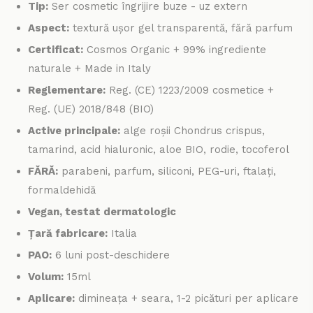
Tip:
Ser cosmetic îngrijire buze - uz extern
Aspect:
textură ușor gel transparentă, fără parfum
Certificat:
Cosmos Organic + 99% ingrediente
naturale + Made in Italy
Reglementare:
Reg. (CE) 1223/2009 cosmetice +
Reg. (UE) 2018/848 (BIO)
Active principale:
alge roșii Chondrus crispus,
tamarind, acid hialuronic, aloe BIO, rodie, tocoferol
FĂRĂ:
parabeni, parfum, siliconi, PEG-uri, ftalați,
formaldehidă
Vegan, testat dermatologic
Țară fabricare:
Italia
PAO:
6 luni post-deschidere
Volum:
15ml
Aplicare:
dimineața + seara, 1-2 picături per aplicare