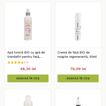
Apă tonică BIO cu apă de
Cremă de față BIO de
trandafiri pentru față,
noapte regenerantă, 50ml
250ml
5 (1)
48,30 lei
78,09 lei
ADAUGĂ ÎN COȘ
ADAUGĂ ÎN COȘ