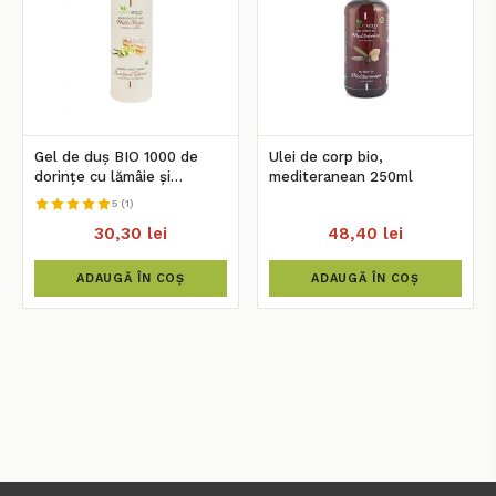
Gel de duș BIO 1000 de
Ulei de corp bio,
dorințe cu lămâie și
mediteranean 250ml
vanilină, 250ml
5 (1)
30,30 lei
48,40 lei
ADAUGĂ ÎN COȘ
ADAUGĂ ÎN COȘ