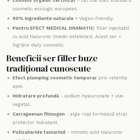
Cosmos Organic certificat
- cel mai înalt standard
cosmetic ecologic european.
99% ingrediente naturale
+ Vegan-friendly.
Pentru EFECT MEDICAL DRAMATIC
: filler injectabil
cu acid hialuronic (medic estetician). Acest ser =
îngrijire daily cosmetic.
Beneficii ser filler buze
tradițional cunoscute
Efect plumping cosmetic temporar
prin retentia
apei.
Hidratare profundă
- sodium hyaluronate + ulei
vegetal.
Carrageenan filmogen
- alge roșii formează strat
protector hidratant.
Polizaharide tamarind
- mimetic acid hialuronic