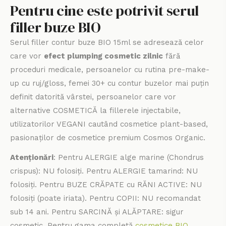
Pentru cine este potrivit serul
filler buze BIO
Serul filler contur buze BIO 15ml se adresează celor
care vor
efect plumping cosmetic zilnic
fără
proceduri medicale, persoanelor cu rutina pre-make-
up cu ruj/gloss, femei 30+ cu contur buzelor mai puțin
definit datorită vârstei, persoanelor care vor
alternative COSMETICĂ la fillerele injectabile,
utilizatorilor VEGANI cautând cosmetice plant-based,
pasionaților de cosmetice premium Cosmos Organic.
Atenționări
: Pentru ALERGIE alge marine (Chondrus
crispus): NU folosiți. Pentru ALERGIE tamarind: NU
folosiți. Pentru BUZE CRĂPATE cu RĂNI ACTIVE: NU
folosiți (poate iriata). Pentru COPII: NU recomandat
sub 14 ani. Pentru SARCINĂ și ALĂPTARE: sigur
cosmetic. Pentru gama completă
cosmetice BIO