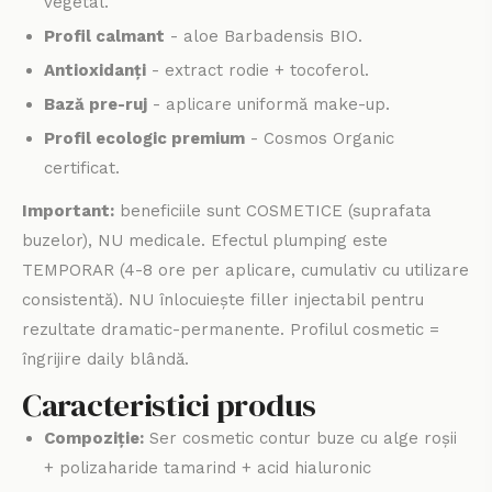
vegetal.
Profil calmant
- aloe Barbadensis BIO.
Antioxidanți
- extract rodie + tocoferol.
Bază pre-ruj
- aplicare uniformă make-up.
Profil ecologic premium
- Cosmos Organic
certificat.
Important:
beneficiile sunt COSMETICE (suprafata
buzelor), NU medicale. Efectul plumping este
TEMPORAR (4-8 ore per aplicare, cumulativ cu utilizare
consistentă). NU înlocuiește filler injectabil pentru
rezultate dramatic-permanente. Profilul cosmetic =
îngrijire daily blândă.
Caracteristici produs
Compoziție:
Ser cosmetic contur buze cu alge roșii
+ polizaharide tamarind + acid hialuronic