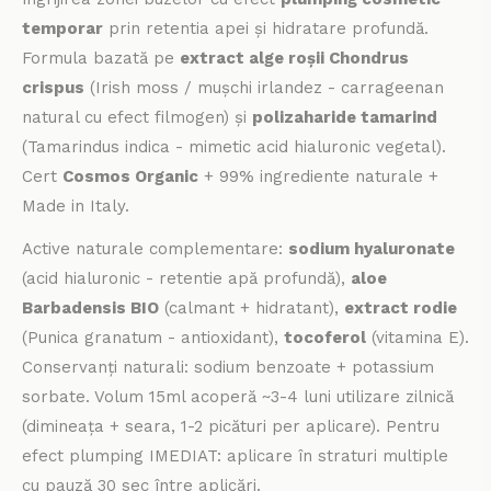
temporar
prin retentia apei și hidratare profundă.
Formula bazată pe
extract alge roșii Chondrus
crispus
(Irish moss / mușchi irlandez - carrageenan
natural cu efect filmogen) și
polizaharide tamarind
(Tamarindus indica - mimetic acid hialuronic vegetal).
Cert
Cosmos Organic
+ 99% ingrediente naturale +
Made in Italy.
Active naturale complementare:
sodium hyaluronate
(acid hialuronic - retentie apă profundă),
aloe
Barbadensis BIO
(calmant + hidratant),
extract rodie
(Punica granatum - antioxidant),
tocoferol
(vitamina E).
Conservanți naturali: sodium benzoate + potassium
sorbate. Volum 15ml acoperă ~3-4 luni utilizare zilnică
(dimineața + seara, 1-2 picături per aplicare). Pentru
efect plumping IMEDIAT: aplicare în straturi multiple
cu pauză 30 sec între aplicări.