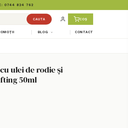
: 0744 824 762
COȘ
CAUTA
ROMOȚII
BLOG
CONTACT
u ulei de rodie și
ifting 50ml