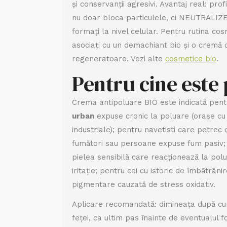
și conservanții agresivi. Avantaj real: prof
nu doar bloca particulele, ci NEUTRALIZEA
formați la nivel celular. Pentru rutina co
asociați cu un demachiant bio și o cremă
regeneratoare. Vezi alte
cosmetice bio
.
Pentru cine este 
Crema antipoluare BIO este indicată pen
urban
expuse cronic la poluare (orașe cu 
industriale); pentru navetisti care petrec 
fumători sau persoane expuse fum pasiv;
pielea sensibilă care reacționează la pol
iritație; pentru cei cu istoric de îmbătrân
pigmentare cauzată de stress oxidativ.
Aplicare recomandată: dimineața după cur
feței, ca ultim pas înainte de eventualul 