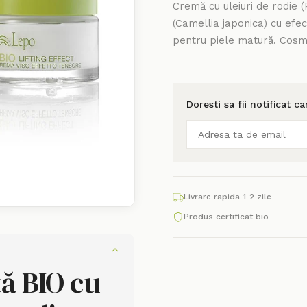
Cremă cu uleiuri de rodie 
(Camellia japonica) cu efect
pentru piele matură. Cosm
Doresti sa fii notificat c
Livrare rapida 1-2 zile
Produs certificat bio
ță BIO cu