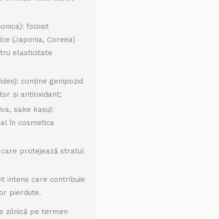
onica): folosit
atice (Japonia, Coreea)
ru elasticitate
des): conține genipozid
tor și antioxidant;
va, sake kasu):
nal în cosmetica
l care protejează stratul
nt intens care contribuie
or pierdute.
e zilnică pe termen