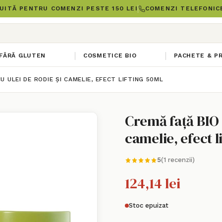
UITĂ PENTRU COMENZI PESTE 150 LEI
COMENZI TELEFONICE
FĂRĂ GLUTEN
COSMETICE BIO
PACHETE & P
U ULEI DE RODIE ȘI CAMELIE, EFECT LIFTING 50ML
Cremă față BIO c
camelie, efect l
5
(1 recenzii)
124,14 lei
Stoc epuizat