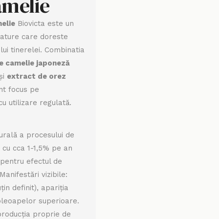
camelie
melie
Biovicta este un
mature care doreste
lui tinerelei. Combinatia
de camelie japoneză
și
extract de orez
nt focus pe
u utilizare regulată.
turală a procesului de
 cu cca 1-1,5% pe an
 pentru efectul de
anifestări vizibile:
in definit), apariția
a pleoapelor superioare.
producția proprie de