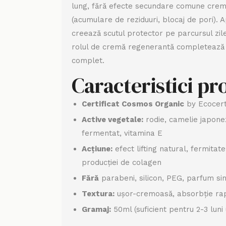
lung, fără efecte secundare comune creme
(acumulare de reziduuri, blocaj de pori). 
creează scutul protector pe parcursul zile
rolul de cremă regenerantă completează r
complet.
Caracteristici p
Certificat Cosmos Organic
by Ecocert
Active vegetale:
rodie, camelie japone
fermentat, vitamina E
Acțiune:
efect lifting natural, fermitate
producției de colagen
Fără
parabeni, silicon, PEG, parfum sint
Textura:
ușor-cremoasă, absorbție rapid
Gramaj:
50ml (suficient pentru 2-3 luni u