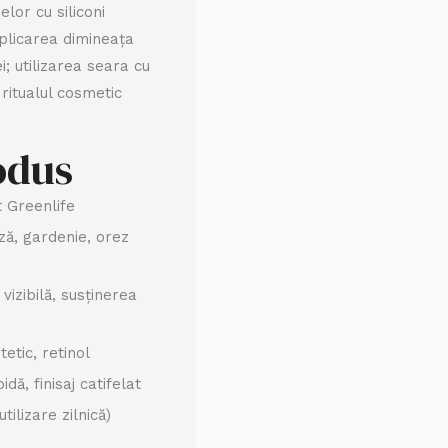
lor cu siliconi
Aplicarea dimineața
i; utilizarea seara cu
itualul cosmetic
rodus
 Greenlife
ză, gardenie, orez
 vizibilă, susținerea
etic, retinol
ă, finisaj catifelat
tilizare zilnică)