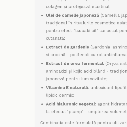
colagen și protejează elastinul;
Ulei de camelie japoneză
(Camellia jap
tradițional în ritualurile cosmetice asi
pentru efect "tsubaki oil" cunoscut pent
cutanată;
Extract de gardenie
(Gardenia jasminoi
și crocină - polifenoli cu rol antiinflama
Extract de orez fermentat
(Oryza sati
aminoacizi și kojic acid blând - tradițio
japoneză pentru luminozitate;
Vitamina E naturală
: antioxidant lipofi
lipidic dermic;
Acid hialuronic vegetal
: agent hidrata
la efectul "plump" - umplerea volumel
Combinatia este formulată pentru utilizar