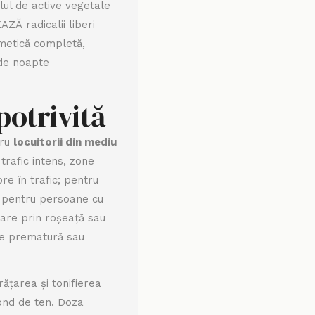
ilul de active vegetale
ZĂ radicalii liberi
smetică completă,
 de noapte
potrivită
tru
locuitorii din mediu
trafic intens, zone
ore în trafic; pentru
 pentru persoane cu
uare prin roșeață sau
ire prematură sau
ățarea și tonifierea
fond de ten. Doza