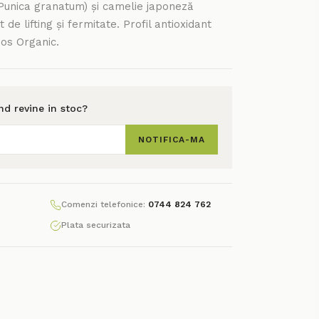
(Punica granatum) și camelie japoneză
 de lifting și fermitate. Profil antioxidant
os Organic.
and revine in stoc?
NOTIFICA-MA
Comenzi telefonice:
0744 824 762
Plata securizata