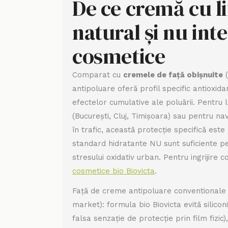
De ce cremă cu li
natural și nu inte
cosmetice
Comparat cu
cremele de față obișnuite
(
antipoluare oferă profil specific antioxi
efectelor cumulative ale poluării. Pentru l
(București, Cluj, Timișoara) sau pentru na
în trafic, această protecție specifică est
standard hidratante NU sunt suficiente p
stresului oxidativ urban. Pentru ingrijire
cosmetice bio Biovicta
.
Față de creme antipoluare conventionale 
market): formula bio Biovicta evită siliconi
falsa senzație de protecție prin film fizic)