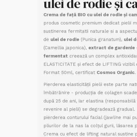
ulei de rodie și 
Crema de față BIO cu ulei de rodie și ca
produs cosmetic premium dedicat pielii 
sustinerea fermitatii naturale si a aspectu
de
ulei de rodie
(Punica granatum),
ulei 
(Camellia japonica),
extract de gardenie
fermentat
creează un complex antioxida
ELASTICITATE și efect de LIFTING vizibil c
Format 50ml, certificat
Cosmos Organic
.
Pierderea elasticității pielii este parte na
îmbătrânire - producția de colagen scade
după 25 de ani, iar elastina (responsabilă
revenire al pielii) se degradează gradual. M
pierderea conturului facial (jawline mai puț
pliurilor de la nas la colțul gurii, lăsare
Crema cu efect de lifting natural sustine 