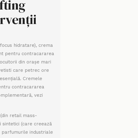
fting
rvenții
focus hidratare), crema
dant pentru contracararea
ocuitorii din orașe mari
vetisti care petrec ore
e esențială. Cremele
entru contracararea
 complementară, vezi
(din retail mass-
i sintetici (care creează
, parfumurile industriale