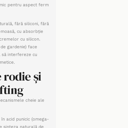
rmic pentru aspect ferm
rală, fără siliconi, fără
emoasă, cu absorbție
 cremelor cu silicon.
 de gardenie) face
ă să interfereze cu
metice.
 rodie și
fting
ecanismele cheie ale
în acid punicic (omega-
ine sinteza naturală de