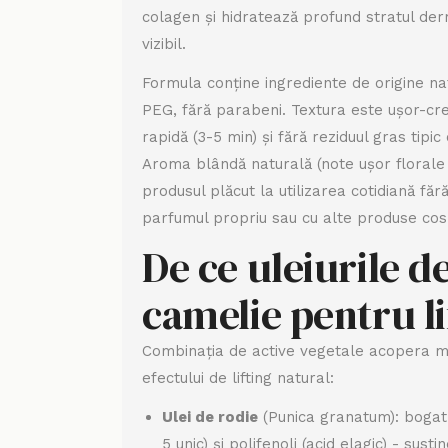
colagen și hidratează profund stratul de
vizibil.
Formula conține ingrediente de origine natu
PEG, fără parabeni. Textura este ușor-cr
rapidă (3-5 min) și fără reziduul gras tipic
Aroma blândă naturală (note ușor florale
produsul plăcut la utilizarea cotidiană făr
parfumul propriu sau cu alte produse cos
De ce uleiurile de
camelie pentru li
Combinația de active vegetale acopera m
efectului de lifting natural:
Ulei de rodie
(Punica granatum): bogat 
5 unic) și polifenoli (acid elagic) - sust