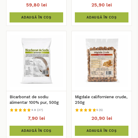
59,80 lei
25,90 lei
ADAUGĂ ÎN COȘ
ADAUGĂ ÎN COȘ
Bicarbonat de sodiu
Migdale californiene crude,
alimentar 100% pur, 500g
250g
4.9 (37)
5 (5)
7,90 lei
20,90 lei
ADAUGĂ ÎN COȘ
ADAUGĂ ÎN COȘ