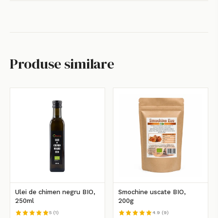
Produse similare
Ulei de chimen negru BIO,
Smochine uscate BIO,
250ml
200g
5 (1)
4.9 (9)