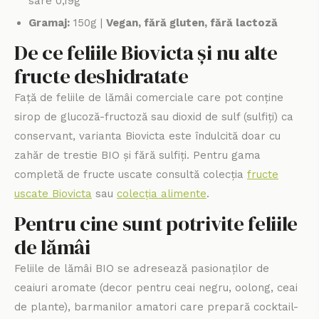
sare 0,19g
Gramaj:
150g |
Vegan, fără gluten, fără lactoză
De ce feliile Biovicta și nu alte
fructe deshidratate
Față de feliile de lămâi comerciale care pot conține
sirop de glucoză-fructoză sau dioxid de sulf (sulfiți) ca
conservant, varianta Biovicta este îndulcită doar cu
zahăr de trestie BIO și fără sulfiți. Pentru gama
completă de fructe uscate consultă colecția
fructe
uscate Biovicta
sau
colecția alimente
.
Pentru cine sunt potrivite feliile
de lămâi
Feliile de lămâi BIO se adresează pasionaților de
ceaiuri aromate (decor pentru ceai negru, oolong, ceai
de plante), barmanilor amatori care prepară cocktail-