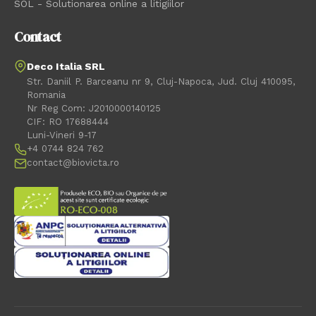
SOL - Solutionarea online a litigiilor
Contact
Deco Italia SRL
Str. Daniil P. Barceanu nr 9, Cluj-Napoca, Jud. Cluj 410095,
Romania
Nr Reg Com: J2010000140125
CIF: RO 17688444
Luni-Vineri 9-17
+4 0744 824 762
contact@biovicta.ro