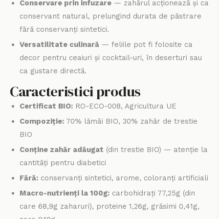
Conservare prin infuzare
— zahărul acționează și ca
conservant natural, prelungind durata de păstrare
fără conservanți sintetici.
Versatilitate culinară
— feliile pot fi folosite ca
decor pentru ceaiuri și cocktail-uri, în deserturi sau
ca gustare directă.
Caracteristici produs
Certificat BIO:
RO-ECO-008, Agricultura UE
Compoziție:
70% lămâi BIO, 30% zahăr de trestie
BIO
Conține zahăr adăugat
(din trestie BIO) — atenție la
cantități pentru diabetici
Fără:
conservanți sintetici, arome, coloranți artificiali
Macro-nutrienți la 100g:
carbohidrați 77,25g (din
care 68,9g zaharuri), proteine 1,26g, grăsimi 0,41g,