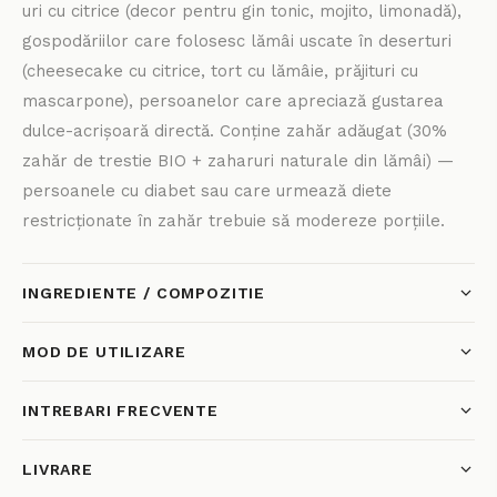
uri cu citrice (decor pentru gin tonic, mojito, limonadă),
gospodăriilor care folosesc lămâi uscate în deserturi
(cheesecake cu citrice, tort cu lămâie, prăjituri cu
mascarpone), persoanelor care apreciază gustarea
dulce-acrișoară directă. Conține zahăr adăugat (30%
zahăr de trestie BIO + zaharuri naturale din lămâi) —
persoanele cu diabet sau care urmează diete
restricționate în zahăr trebuie să modereze porțiile.
INGREDIENTE / COMPOZITIE
MOD DE UTILIZARE
INTREBARI FRECVENTE
LIVRARE