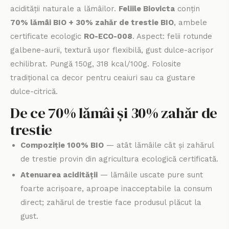
acidității naturale a lămâilor.
Feliile Biovicta
conțin
70% lămâi BIO + 30% zahăr de trestie BIO
, ambele
certificate ecologic
RO-ECO-008
. Aspect: felii rotunde
galbene-aurii, textură ușor flexibilă, gust dulce-acrișor
echilibrat. Pungă 150g, 318 kcal/100g. Folosite
tradițional ca decor pentru ceaiuri sau ca gustare
dulce-citrică.
De ce 70% lămâi și 30% zahăr de
trestie
Compoziție 100% BIO
— atât lămâile cât și zahărul
de trestie provin din agricultura ecologică certificată.
Atenuarea acidității
— lămâile uscate pure sunt
foarte acrișoare, aproape inacceptabile la consum
direct; zahărul de trestie face produsul plăcut la
gust.