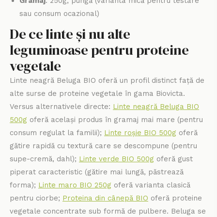
Gramaj
: 250g, pungă (varianta mică pentru testare
sau consum ocazional)
De ce linte și nu alte
leguminoase pentru proteine
vegetale
Linte neagră Beluga BIO oferă un profil distinct față de
alte surse de proteine vegetale în gama Biovicta.
Versus alternativele directe:
Linte neagră Beluga BIO
500g
oferă același produs în gramaj mai mare (pentru
consum regulat la familii);
Linte roșie BIO 500g
oferă
gătire rapidă cu textură care se descompune (pentru
supe-cremă, dahl);
Linte verde BIO 500g
oferă gust
piperat caracteristic (gătire mai lungă, păstrează
forma);
Linte maro BIO 250g
oferă varianta clasică
pentru ciorbe;
Proteina din cânepă BIO
oferă proteine
vegetale concentrate sub formă de pulbere. Beluga se