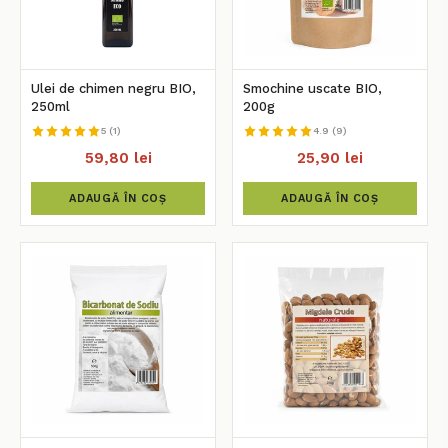
Ulei de chimen negru BIO,
Smochine uscate BIO,
250ml
200g
5 (1)
4.9 (9)
59,80 lei
25,90 lei
ADAUGĂ ÎN COȘ
ADAUGĂ ÎN COȘ