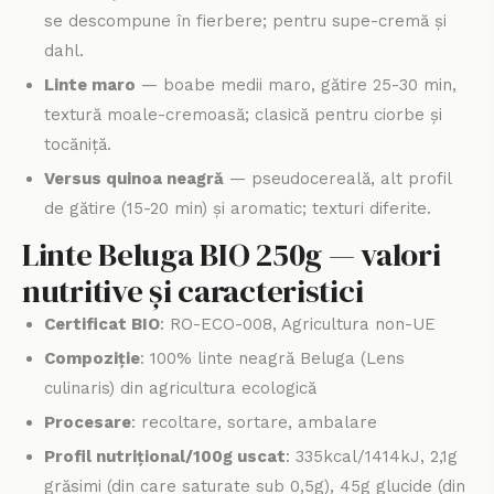
se descompune în fierbere; pentru supe-cremă și
dahl.
Linte maro
— boabe medii maro, gătire 25-30 min,
textură moale-cremoasă; clasică pentru ciorbe și
tocăniță.
Versus quinoa neagră
— pseudocereală, alt profil
de gătire (15-20 min) și aromatic; texturi diferite.
Linte Beluga BIO 250g — valori
nutritive și caracteristici
Certificat BIO
: RO-ECO-008, Agricultura non-UE
Compoziție
: 100% linte neagră Beluga (Lens
culinaris) din agricultura ecologică
Procesare
: recoltare, sortare, ambalare
Profil nutrițional/100g uscat
: 335kcal/1414kJ, 2,1g
grăsimi (din care saturate sub 0,5g), 45g glucide (din