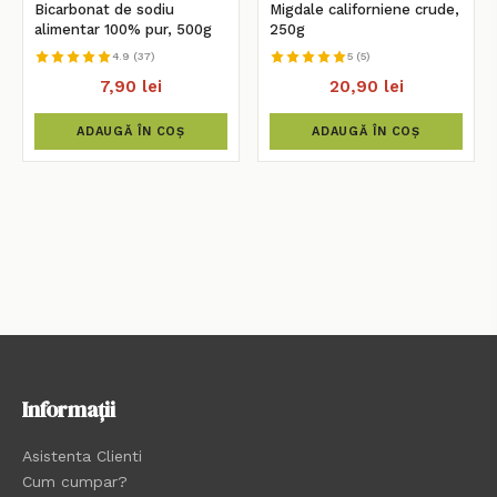
Bicarbonat de sodiu
Migdale californiene crude,
alimentar 100% pur, 500g
250g
4.9 (37)
5 (5)
7,90 lei
20,90 lei
ADAUGĂ ÎN COȘ
ADAUGĂ ÎN COȘ
Informații
Asistenta Clienti
Cum cumpar?