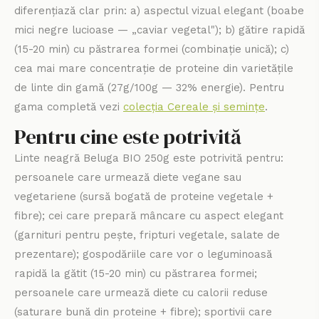
diferențiază clar prin: a) aspectul vizual elegant (boabe
mici negre lucioase — „caviar vegetal"); b) gătire rapidă
(15-20 min) cu păstrarea formei (combinație unică); c)
cea mai mare concentrație de proteine din varietățile
de linte din gamă (27g/100g — 32% energie). Pentru
gama completă vezi
colecția Cereale și semințe
.
Pentru cine este potrivită
Linte neagră Beluga BIO 250g este potrivită pentru:
persoanele care urmează diete vegane sau
vegetariene (sursă bogată de proteine vegetale +
fibre); cei care prepară mâncare cu aspect elegant
(garnituri pentru pește, fripturi vegetale, salate de
prezentare); gospodăriile care vor o leguminoasă
rapidă la gătit (15-20 min) cu păstrarea formei;
persoanele care urmează diete cu calorii reduse
(saturare bună din proteine + fibre); sportivii care