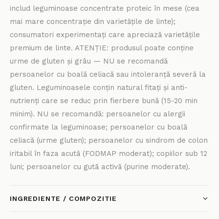
includ leguminoase concentrate proteic în mese (cea
mai mare concentrație din varietățile de linte);
consumatori experimentați care apreciază varietățile
premium de linte. ATENȚIE: produsul poate conține
urme de gluten și grâu — NU se recomandă
persoanelor cu boală celiacă sau intoleranță severă la
gluten. Leguminoasele conțin natural fitați și anti-
nutrienți care se reduc prin fierbere bună (15-20 min
minim). NU se recomandă: persoanelor cu alergii
confirmate la leguminoase; persoanelor cu boală
celiacă (urme gluten); persoanelor cu sindrom de colon
iritabil în faza acută (FODMAP moderat); copiilor sub 12
luni; persoanelor cu gută activă (purine moderate).
INGREDIENTE / COMPOZITIE