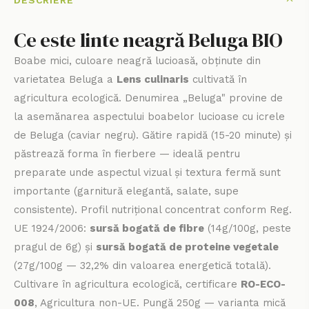
DESCRIERE
Ce este linte neagră Beluga BIO
Boabe mici, culoare neagră lucioasă, obținute din
varietatea Beluga a
Lens culinaris
cultivată în
agricultura ecologică. Denumirea „Beluga" provine de
la asemănarea aspectului boabelor lucioase cu icrele
de Beluga (caviar negru). Gătire rapidă (15-20 minute) și
păstrează forma în fierbere — ideală pentru
preparate unde aspectul vizual și textura fermă sunt
importante (garnitură elegantă, salate, supe
consistente). Profil nutrițional concentrat conform Reg.
UE 1924/2006:
sursă bogată de fibre
(14g/100g, peste
pragul de 6g) și
sursă bogată de proteine vegetale
(27g/100g — 32,2% din valoarea energetică totală).
Cultivare în agricultura ecologică, certificare
RO-ECO-
008
, Agricultura non-UE. Pungă 250g — varianta mică