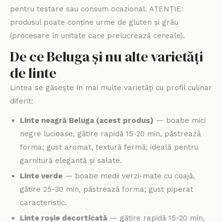
pentru testare sau consum ocazional. ATENȚIE:
produsul poate conține urme de gluten și grâu
(procesare în unitate care prelucrează cereale).
De ce Beluga și nu alte varietăți
de linte
Lintea se găsește în mai multe varietăți cu profil culinar
diferit:
Linte neagră Beluga (acest produs)
— boabe mici
negre lucioase, gătire rapidă 15-20 min, păstrează
forma; gust aromat, textură fermă; ideală pentru
garnitură elegantă și salate.
Linte verde
— boabe medii verzi-mate cu coajă,
gătire 25-30 min, păstrează forma; gust piperat
caracteristic.
Linte roșie decorticată
— gătire rapidă 15-20 min,