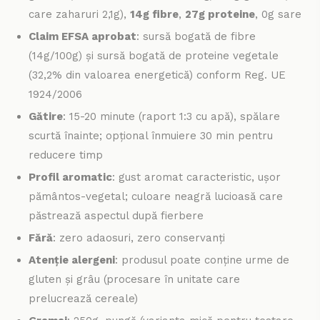
care zaharuri 2,1g),
14g fibre
,
27g proteine
, 0g sare
Claim EFSA aprobat
: sursă bogată de fibre
(14g/100g) și sursă bogată de proteine vegetale
(32,2% din valoarea energetică) conform Reg. UE
1924/2006
Gătire
: 15-20 minute (raport 1:3 cu apă), spălare
scurtă înainte; opțional înmuiere 30 min pentru
reducere timp
Profil aromatic
: gust aromat caracteristic, ușor
pământos-vegetal; culoare neagră lucioasă care
păstrează aspectul după fierbere
Fără
: zero adaosuri, zero conservanți
Atenție alergeni
: produsul poate conține urme de
gluten și grâu (procesare în unitate care
prelucrează cereale)