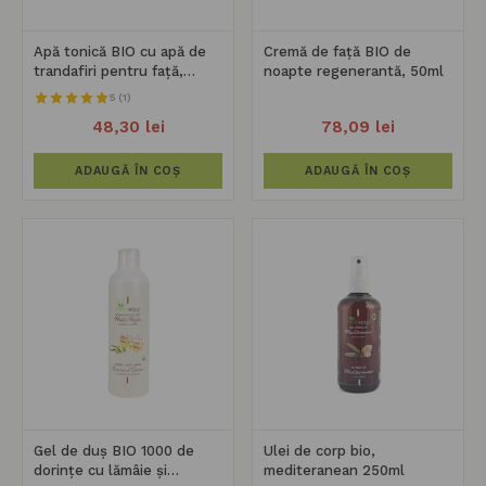
Apă tonică BIO cu apă de
Cremă de față BIO de
trandafiri pentru față,
noapte regenerantă, 50ml
250ml
5 (1)
48,30 lei
78,09 lei
ADAUGĂ ÎN COȘ
ADAUGĂ ÎN COȘ
Gel de duș BIO 1000 de
Ulei de corp bio,
dorințe cu lămâie și
mediteranean 250ml