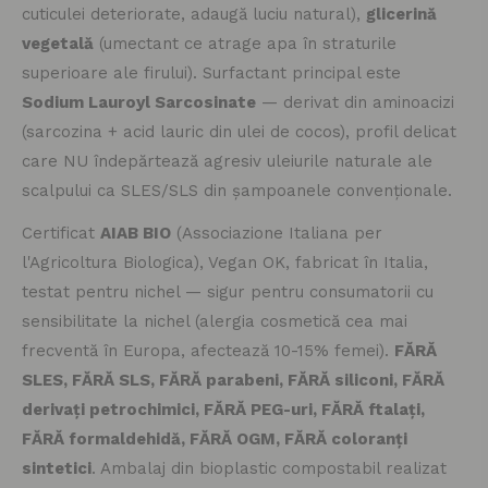
cuticulei deteriorate, adaugă luciu natural),
glicerină
vegetală
(umectant ce atrage apa în straturile
superioare ale firului). Surfactant principal este
Sodium Lauroyl Sarcosinate
— derivat din aminoacizi
(sarcozina + acid lauric din ulei de cocos), profil delicat
care NU îndepărtează agresiv uleiurile naturale ale
scalpului ca SLES/SLS din șampoanele convenționale.
Certificat
AIAB BIO
(Associazione Italiana per
l'Agricoltura Biologica), Vegan OK, fabricat în Italia,
testat pentru nichel — sigur pentru consumatorii cu
sensibilitate la nichel (alergia cosmetică cea mai
frecventă în Europa, afectează 10-15% femei).
FĂRĂ
SLES, FĂRĂ SLS, FĂRĂ parabeni, FĂRĂ siliconi, FĂRĂ
derivați petrochimici, FĂRĂ PEG-uri, FĂRĂ ftalați,
FĂRĂ formaldehidă, FĂRĂ OGM, FĂRĂ coloranți
sintetici
. Ambalaj din bioplastic compostabil realizat