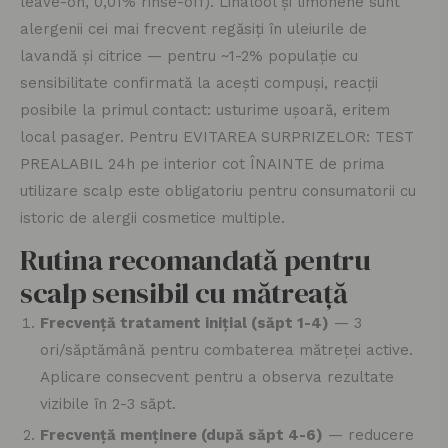
leave-on, 0,01% rinse-off). Linalool și limonene sunt
alergenii cei mai frecvent regăsiți în uleiurile de
lavandă și citrice — pentru ~1-2% populație cu
sensibilitate confirmată la acești compuși, reacții
posibile la primul contact: usturime ușoară, eritem
local pasager. Pentru EVITAREA SURPRIZELOR: TEST
PREALABIL 24h pe interior cot ÎNAINTE de prima
utilizare scalp este obligatoriu pentru consumatorii cu
istoric de alergii cosmetice multiple.
Rutina recomandată pentru
scalp sensibil cu mătreață
Frecvență tratament inițial (săpt 1-4)
— 3
ori/săptămână pentru combaterea mătreței active.
Aplicare consecvent pentru a observa rezultate
vizibile în 2-3 săpt.
Frecvență menținere (după săpt 4-6)
— reducere