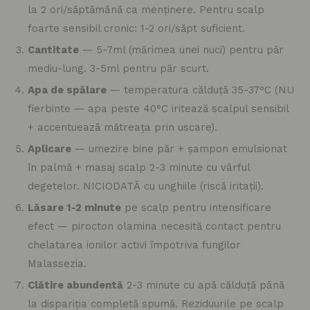
la 2 ori/săptămână ca menținere. Pentru scalp
foarte sensibil cronic: 1-2 ori/săpt suficient.
Cantitate
— 5-7ml (mărimea unei nuci) pentru păr
mediu-lung. 3-5ml pentru păr scurt.
Apa de spălare
— temperatura călduță 35-37°C (NU
fierbinte — apa peste 40°C iritează scalpul sensibil
+ accentuează mătreața prin uscare).
Aplicare
— umezire bine păr + șampon emulsionat
în palmă + masaj scalp 2-3 minute cu vârful
degetelor. NICIODATĂ cu unghiile (riscă iritații).
Lăsare 1-2 minute
pe scalp pentru intensificare
efect — pirocton olamina necesită contact pentru
chelatarea ionilor activi împotriva fungilor
Malassezia.
Clătire abundentă
2-3 minute cu apă călduță până
la dispariția completă spumă. Reziduurile pe scalp