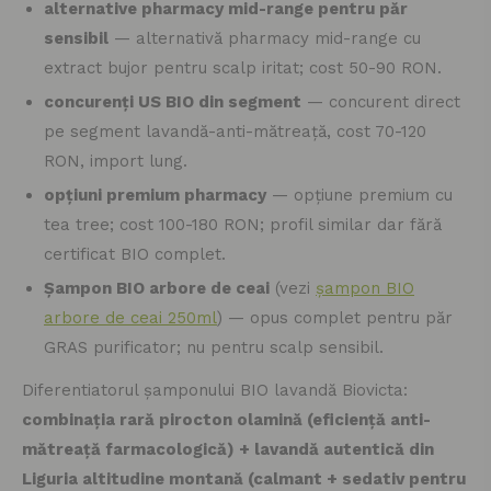
alternative pharmacy mid-range pentru păr
sensibil
— alternativă pharmacy mid-range cu
extract bujor pentru scalp iritat; cost 50-90 RON.
concurenți US BIO din segment
— concurent direct
pe segment lavandă-anti-mătreață, cost 70-120
RON, import lung.
opțiuni premium pharmacy
— opțiune premium cu
tea tree; cost 100-180 RON; profil similar dar fără
certificat BIO complet.
Șampon BIO arbore de ceai
(vezi
șampon BIO
arbore de ceai 250ml
) — opus complet pentru păr
GRAS purificator; nu pentru scalp sensibil.
Diferentiatorul șamponului BIO lavandă Biovicta:
combinația rară pirocton olamină (eficiență anti-
mătreață farmacologică) + lavandă autentică din
Liguria altitudine montană (calmant + sedativ pentru