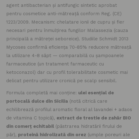
agent antibacterian și antifungic sintetic aprobat
pentru cosmetice anti-mătreață conform Reg. (CE)
1223/2009. Mecanism: chelatare ionii de cupru și fier
necesari pentru înmulțirea fungilor Malassezia (cauza
principală a mătreței seboreice). Studiile Schmidt 2013
Mycoses confirmă eficiența 70-85% reducere mătreață
la utilizare 4-8 săpt — comparabilă cu șampoanele
farmaceutice (un tratament farmaceutic cu
ketoconazol) dar cu profil tolerabilitate cosmetic mai
delicat pentru utilizare cronică pe scalp sensibil.
Formula completă mai conține:
ulei esențial de
portocală dulce din Sicilia
(notă citrică care
echilibrează profilul aromatic floral al lavandei + adaos
de vitamina C topică),
extract de trestie de zahăr BIO
din comerț echitabil
(păstrarea hidratării firului de
păr),
proteină hidrolizată din orez
(umple poreuri ale