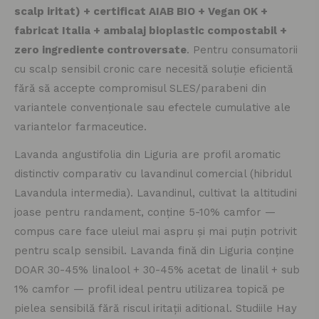
scalp iritat) + certificat AIAB BIO + Vegan OK +
fabricat Italia + ambalaj bioplastic compostabil +
zero ingrediente controversate
. Pentru consumatorii
cu scalp sensibil cronic care necesită soluție eficientă
fără să accepte compromisul SLES/parabeni din
variantele convenționale sau efectele cumulative ale
variantelor farmaceutice.
Lavanda angustifolia din Liguria are profil aromatic
distinctiv comparativ cu lavandinul comercial (hibridul
Lavandula intermedia). Lavandinul, cultivat la altitudini
joase pentru randament, conține 5-10% camfor —
compus care face uleiul mai aspru și mai puțin potrivit
pentru scalp sensibil. Lavanda fină din Liguria conține
DOAR 30-45% linalool + 30-45% acetat de linalil + sub
1% camfor — profil ideal pentru utilizarea topică pe
pielea sensibilă fără riscul iritații aditional. Studiile Hay