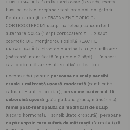
CONFIRMATĂ la familia Lamiaceae (lavandă, mentă,
busuioc, salvie, oregano): test prealabil obligatoriu.
Pentru pacienții pe TRATAMENT TOPIC CU
CORTICOSTEROIZI scalp: nu folosiți concomitent —
alternare ciclică (1 săpt corticosteroizi → 2 săpt
cosmetic BIO menținere). Posibilă REACȚIE
PARADOXALĂ la pirocton olamina la <0,5% utilizatori
(mătreață intensificată în primele 2 săpt) — în acest
caz: oprire utilizare + alternativă cu tea tree.
Recomandat pentru:
persoane cu scalp sensibil
cronic + mătreață ușoară-moderată
(combinație
calmant + anti-microbian);
persoane cu dermatită
seboreică ușoară
(plăci galbene grase, mâncărime);
femei post-menopauză cu modificări de scalp
(uscare hormonală + sensibilitate crescută);
persoane
cu păr vopsit care suferă de mătreață
(formula fără