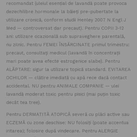
recomandat (uleiul esențial de lavandă poate provoca
dezechilibre hormonale la băieți pre-pubertate la
utilizare cronică, conform studii Henley 2007 N Engl J
Med — controversat dar precaut). Pentru COPII 3-12
ani: utilizare ocazională sub supraveghere parentală,
nu zilnic. Pentru FEMEI ÎNSĂRCINATE primul trimestru:
precaut, consultați medicul (lavandă în concentrații
mari poate avea efecte estrogenice slabe). Pentru
ALĂPTARE: sigur la utilizare topică standard. EVITAREA
OCHILOR — clătire imediată cu apă rece dacă contact
accidental. NU pentru ANIMALE COMPANIE — ulei
lavandă moderat toxic pentru pisici (mai puțin toxic
decât tea tree).
Pentru DERMATITĂ ATOPICĂ severă cu plăci active sau
ECZEMĂ cu zone deschise: NU folosiți (poate accentua
iritarea); folosire după vindecare. Pentru ALERGIE