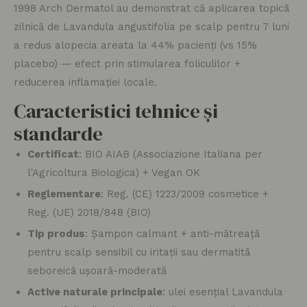
1998 Arch Dermatol au demonstrat că aplicarea topică
zilnică de Lavandula angustifolia pe scalp pentru 7 luni
a redus alopecia areata la 44% pacienți (vs 15%
placebo) — efect prin stimularea foliculilor +
reducerea inflamației locale.
Caracteristici tehnice și
standarde
Certificat
: BIO AIAB (Associazione Italiana per
l'Agricoltura Biologica) + Vegan OK
Reglementare
: Reg. (CE) 1223/2009 cosmetice +
Reg. (UE) 2018/848 (BIO)
Tip produs
: Șampon calmant + anti-mătreață
pentru scalp sensibil cu iritații sau dermatită
seboreică ușoară-moderată
Active naturale principale
: ulei esențial Lavandula