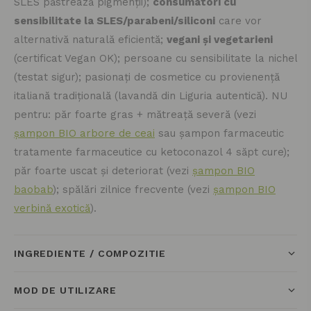
SLES păstrează pigmenții);
consumatori cu
sensibilitate la SLES/parabeni/siliconi
care vor
alternativă naturală eficientă;
vegani și vegetarieni
(certificat Vegan OK); persoane cu sensibilitate la nichel
(testat sigur); pasionați de cosmetice cu provienență
italiană tradițională (lavandă din Liguria autentică). NU
pentru: păr foarte gras + mătreață severă (vezi
șampon BIO arbore de ceai
sau șampon farmaceutic
tratamente farmaceutice cu ketoconazol 4 săpt cure);
păr foarte uscat și deteriorat (vezi
șampon BIO
baobab
); spălări zilnice frecvente (vezi
șampon BIO
verbină exotică
).
INGREDIENTE / COMPOZITIE
MOD DE UTILIZARE