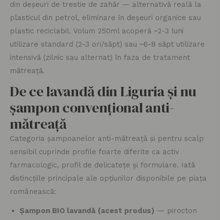
din deșeuri de trestie de zahăr — alternativă reală la
plasticul din petrol, eliminare în deșeuri organice sau
plastic reciclabil. Volum 250ml acoperă ~2-3 luni
utilizare standard (2-3 ori/săpt) sau ~6-8 săpt utilizare
intensivă (zilnic sau alternat) în faza de tratament
mătreață.
De ce lavandă din Liguria și nu
șampon convențional anti-
mătreață
Categoria șampoanelor anti-mătreață și pentru scalp
sensibil cuprinde profile foarte diferite ca activ
farmacologic, profil de delicatețe și formulare. Iată
distincțiile principale ale opțiunilor disponibile pe piața
românească:
Șampon BIO lavandă (acest produs)
— pirocton