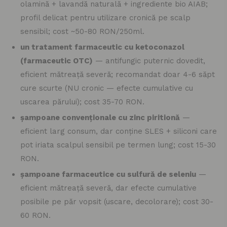
olamină + lavandă naturală + ingrediente bio AIAB;
profil delicat pentru utilizare cronică pe scalp
sensibil; cost ~50-80 RON/250ml.
un tratament farmaceutic cu ketoconazol
(farmaceutic OTC)
— antifungic puternic dovedit,
eficient mătreață severă; recomandat doar 4-6 săpt
cure scurte (NU cronic — efecte cumulative cu
uscarea părului); cost 35-70 RON.
șampoane convenționale cu zinc piritionă
—
eficient larg consum, dar conține SLES + siliconi care
pot iriata scalpul sensibil pe termen lung; cost 15-30
RON.
șampoane farmaceutice cu sulfură de seleniu
—
eficient mătreață severă, dar efecte cumulative
posibile pe păr vopsit (uscare, decolorare); cost 30-
60 RON.