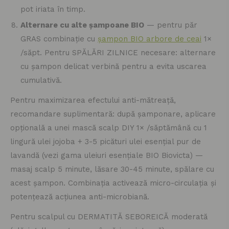
pot iriata în timp.
Alternare cu alte șampoane BIO
— pentru păr
GRAS combinație cu
șampon BIO arbore de ceai
1×
/săpt. Pentru SPĂLĂRI ZILNICE necesare: alternare
cu șampon delicat verbină pentru a evita uscarea
cumulativă.
Pentru maximizarea efectului anti-mătreață,
recomandare suplimentară: după șamponare, aplicare
opțională a unei mască scalp DIY 1× /săptămână cu 1
lingură ulei jojoba + 3-5 picături ulei esențial pur de
lavandă (vezi gama uleiuri esențiale BIO Biovicta) —
masaj scalp 5 minute, lăsare 30-45 minute, spălare cu
acest șampon. Combinația activează micro-circulația și
potențează acțiunea anti-microbiană.
Pentru scalpul cu DERMATITĂ SEBOREICĂ moderată