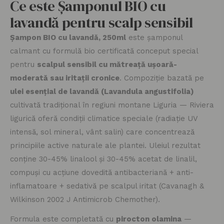
Ce este Șamponul BIO cu
lavandă pentru scalp sensibil
Șampon BIO cu lavandă, 250ml
este șamponul
calmant cu formulă bio certificată conceput special
pentru
scalpul sensibil cu mătreață ușoară-
moderată sau iritații cronice
. Compoziție bazată pe
ulei esențial de lavandă (Lavandula angustifolia)
cultivată tradițional în regiuni montane Liguria — Riviera
ligurică oferă condiții climatice speciale (radiație UV
intensă, sol mineral, vânt salin) care concentrează
principiile active naturale ale plantei. Uleiul rezultat
conține 30-45% linalool și 30-45% acetat de linalil,
compuși cu acțiune dovedită antibacteriană + anti-
inflamatoare + sedativă pe scalpul iritat (Cavanagh &
Wilkinson 2002 J Antimicrob Chemother).
Formula este completată cu
pirocton olamina
—