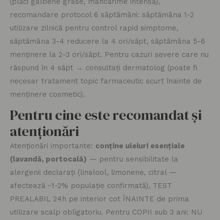
(plăci galbene grase, mâncărime intensă),
recomandare protocol 6 săptămâni: săptămâna 1-2
utilizare zilnică pentru control rapid simptome,
săptămâna 3-4 reducere la 4 ori/săpt, săptămâna 5-6
menținere la 2-3 ori/săpt. Pentru cazuri severe care nu
răspund în 4 săpt → consultați dermatolog (poate fi
necesar tratament topic farmaceutic scurt înainte de
menținere cosmetic).
Pentru cine este recomandat și
atenționări
Atenționări importante:
conține uleiuri esențiale
(lavandă, portocală)
— pentru sensibilitate la
alergenii declarați (linalool, limonene, citral —
afectează ~1-2% populație confirmată), TEST
PREALABIL 24h pe interior cot ÎNAINTE de prima
utilizare scalp obligatoriu. Pentru COPII sub 3 ani: NU