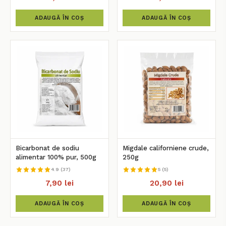
ADAUGĂ ÎN COȘ
ADAUGĂ ÎN COȘ
Bicarbonat de sodiu
Migdale californiene crude,
alimentar 100% pur, 500g
250g
4.9 (37)
5 (5)
7,90 lei
20,90 lei
ADAUGĂ ÎN COȘ
ADAUGĂ ÎN COȘ