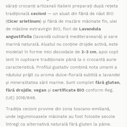
sărați crocanți artizanali italieni preparați după rețeta
tradițională
cecioni
— un aluat din făină de năut BIO
(
Cicer arietinum
) și făină de mazăre măcinate fin, ulei
de măsline extravirgin BIO, flori de
Lavandula
angustifolia
(lavandă culinară mediteraneană) și sare
marină naturală. Aluatul nu conține drojdie activă, este
modelat în forme mici discoidale de
2-3 cm
, apoi copt
lent în cuptoare tradiționale până la o crocantă aurie
caracteristică. Profilul gustativ combină nota umami a
năutului prăjit cu aroma dulce-florală subtilă a lavandei
și mineralitatea sării marine. Sunt complet
fără gluten
,
fără drojdie
,
vegan
și
certificate BIO
conform Reg.
(UE) 2018/848.
Tradiția cecioni provine din zona toscano-emiliană,
unde leguminoasele măcinate au fost folosite secole
întregi ca alternativă naturală fără gluten la pâine.