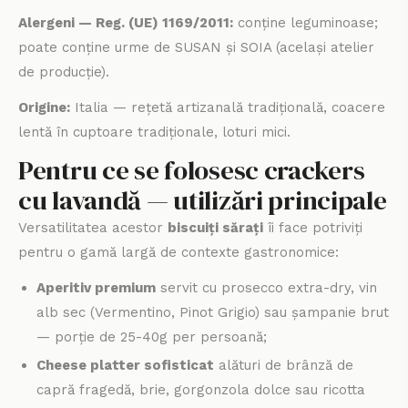
Alergeni — Reg. (UE) 1169/2011:
conține leguminoase;
poate conține urme de SUSAN și SOIA (același atelier
de producție).
Origine:
Italia — rețetă artizanală tradițională, coacere
lentă în cuptoare tradiționale, loturi mici.
Pentru ce se folosesc crackers
cu lavandă — utilizări principale
Versatilitatea acestor
biscuiți sărați
îi face potriviți
pentru o gamă largă de contexte gastronomice:
Aperitiv premium
servit cu prosecco extra-dry, vin
alb sec (Vermentino, Pinot Grigio) sau șampanie brut
— porție de 25-40g per persoană;
Cheese platter sofisticat
alături de brânză de
capră fragedă, brie, gorgonzola dolce sau ricotta