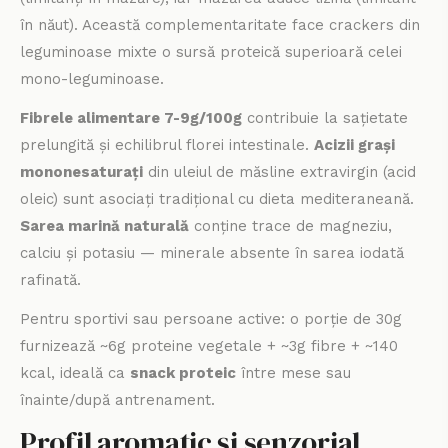
în năut). Această complementaritate face crackers din
leguminoase mixte o sursă proteică superioară celei
mono-leguminoase.
Fibrele alimentare 7-9g/100g
contribuie la sațietate
prelungită și echilibrul florei intestinale.
Acizii grași
mononesaturați
din uleiul de măsline extravirgin (acid
oleic) sunt asociați tradițional cu dieta mediteraneană.
Sarea marină naturală
conține trace de magneziu,
calciu și potasiu — minerale absente în sarea iodată
rafinată.
Pentru sportivi sau persoane active: o porție de 30g
furnizează ~6g proteine vegetale + ~3g fibre + ~140
kcal, ideală ca
snack proteic
între mese sau
înainte/după antrenament.
Profil aromatic și senzorial