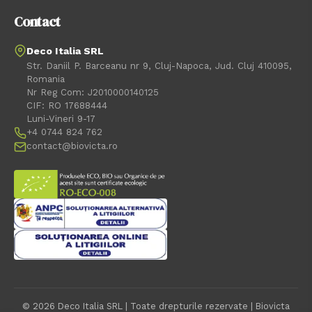
Contact
Deco Italia SRL
Str. Daniil P. Barceanu nr 9, Cluj-Napoca, Jud. Cluj 410095,
Romania
Nr Reg Com: J2010000140125
CIF: RO 17688444
Luni-Vineri 9-17
+4 0744 824 762
contact@biovicta.ro
© 2026 Deco Italia SRL | Toate drepturile rezervate | Biovicta