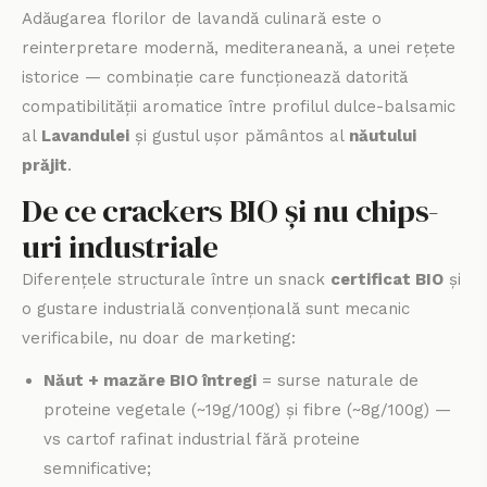
Adăugarea florilor de lavandă culinară este o
reinterpretare modernă, mediteraneană, a unei rețete
istorice — combinație care funcționează datorită
compatibilității aromatice între profilul dulce-balsamic
al
Lavandulei
și gustul ușor pământos al
năutului
prăjit
.
De ce crackers BIO și nu chips-
uri industriale
Diferențele structurale între un snack
certificat BIO
și
o gustare industrială convențională sunt mecanic
verificabile, nu doar de marketing:
Năut + mazăre BIO întregi
= surse naturale de
proteine vegetale (~19g/100g) și fibre (~8g/100g) —
vs cartof rafinat industrial fără proteine
semnificative;