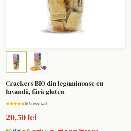
Crackers BIO din leguminoase cu
lavandă, fără gluten
5
(1 recenzii)
20,50 lei
In stoc
— Comanda acum pentru expediere maine