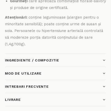
Gourmeți
care apreciază combinațiile florale-savory
și produse de origine certificată.
Atenționări:
conține leguminoase (alergen pentru o
minoritate sensibilă); poate conține urme de susan și
soia. Persoanele cu hipertensiune arterială controlată
să modereze porția datorită conținutului de sare
(1,4g/100g).
INGREDIENTE / COMPOZITIE
MOD DE UTILIZARE
INTREBARI FRECVENTE
LIVRARE