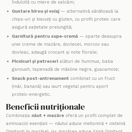
îndulcită cu miere de salcâm;
Gustare birou și voiaj
— alternativă sănătoasă la
chips-uri și biscuiți cu gluten, cu profil proteic care
asigură sațietate prelungită;
Garnitură pentru supe-cremă
— sparte deasupra
unei creme de mazăre, dovlecel, morcov sau
dovleac, adaugă crocant și note florale;
Picnicuri și petreceri
alături de hummus, baba
ganoush, tapenadă de măsline negre, guacamole;
Snack post-antrenament
combinat cu un fruct
(măr, banană) sau iaurt vegetal pentru aport
proteic-energetic.
Beneficii nutriționale
Combinația
năut + mazăre
oferă un profil complet de
aminoacizi esențiali — năutul aduce metionină + cisteină
(limitanți în mazăre), iar mazărea aduce lizină (limitant