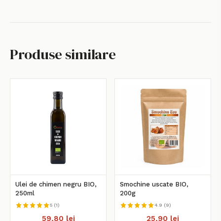
Produse similare
Ulei de chimen negru BIO,
Smochine uscate BIO,
250ml
200g
5 (1)
4.9 (9)
59,80 lei
25,90 lei