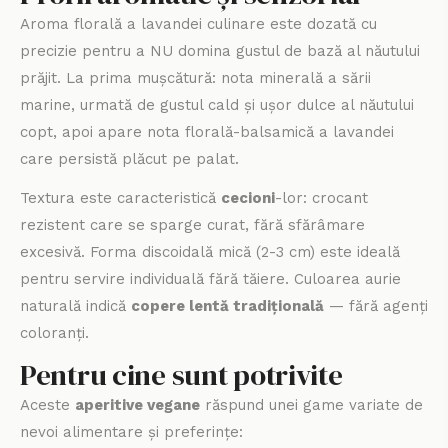
Aroma florală a lavandei culinare este dozată cu
precizie pentru a NU domina gustul de bază al năutului
prăjit. La prima mușcătură: nota minerală a sării
marine, urmată de gustul cald și ușor dulce al năutului
copt, apoi apare nota florală-balsamică a lavandei
care persistă plăcut pe palat.
Textura este caracteristică
cecioni
-lor: crocant
rezistent care se sparge curat, fără sfărâmare
excesivă. Forma discoidală mică (2-3 cm) este ideală
pentru servire individuală fără tăiere. Culoarea aurie
naturală indică
copere lentă tradițională
— fără agenți
coloranți.
Pentru cine sunt potrivite
Aceste
aperitive vegane
răspund unei game variate de
nevoi alimentare și preferințe: