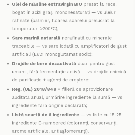
Ulei de măsline extravirgin BIO
presat la rece,
bogat în acizi grași mononesaturați — vs uleiuri
rafinate (palmier, floarea soarelui prelucrat la
temperaturi >200°C);
Sare marină naturală
nerafinată cu minerale
traceabile — vs sare iodată cu amplificatori de gust
artificiali (E621 monoglutamat sodic);
Drojdie de bere dezactivată
doar pentru gust
umami, fără fermentație activă — vs drojdie chimică
de panificație + agenți de creștere;
Reg. (UE) 2018/848
= filieră de aprovizionare
auditată anual, urmărire ingrediente la sursă — vs
ingrediente fără origine declarată;
Listă scurtă de 6 ingrediente
— vs liste cu 15-25
ingrediente E-numbered (coloranți, conservanți,
arome artificiale, antiaglomeranți).