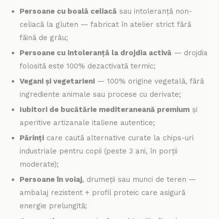
Persoane cu boală celiacă
sau intoleranță non-
celiacă la gluten — fabricat în atelier strict fără
făină de grâu;
Persoane cu intoleranță la drojdia activă
— drojdia
folosită este 100% dezactivată termic;
Vegani și vegetarieni
— 100% origine vegetală, fără
ingrediente animale sau procese cu derivate;
Iubitori de bucătărie mediteraneană premium
și
aperitive artizanale italiene autentice;
Părinți
care caută alternative curate la chips-uri
industriale pentru copii (peste 3 ani, în porții
moderate);
Persoane în voiaj
, drumeții sau munci de teren —
ambalaj rezistent + profil proteic care asigură
energie prelungită;