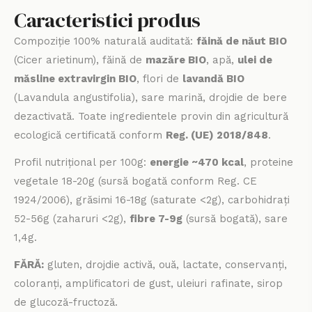
Caracteristici produs
Compoziție 100% naturală auditată:
făină de năut BIO
(Cicer arietinum), făină de
mazăre BIO
, apă,
ulei de
măsline extravirgin BIO
, flori de
lavandă BIO
(Lavandula angustifolia), sare marină, drojdie de bere
dezactivată. Toate ingredientele provin din agricultură
ecologică certificată conform
Reg. (UE) 2018/848
.
Profil nutrițional per 100g:
energie ~470 kcal
, proteine
vegetale 18-20g (sursă bogată conform Reg. CE
1924/2006), grăsimi 16-18g (saturate <2g), carbohidrați
52-56g (zaharuri <2g),
fibre 7-9g
(sursă bogată), sare
1,4g.
FĂRĂ:
gluten, drojdie activă, ouă, lactate, conservanți,
coloranți, amplificatori de gust, uleiuri rafinate, sirop
de glucoză-fructoză.