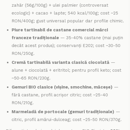
zahăr (56g/100g) + ulei palmier (controversat
ecologic) + cacao + lapte; 540 kcal/100g; cost ~25
RON/400g; gust universal popular dar profile chimic.
Piure tartinabil de castane comercial mărci
franceze tradiționale
— 35-40% castane (mai puțin
decât acest produs); conservanți E202; cost ~30-50
RON/250g.
Cremă tartinabilă varianta clasică ciocolată
—
alune + ciocolată + eritritol; pentru profil keto; cost
~50-65 RON/230g.
Gemuri BIO clasice (vișine, smochine, măceșe)
—
fără castane, profil acrișor citric; cost ~25-40
RON/210g.
Marmeladă de portocale (gemuri tradiționale)
—
citric, profil amărui-dulceag; cost ~25-50 RON/370g.