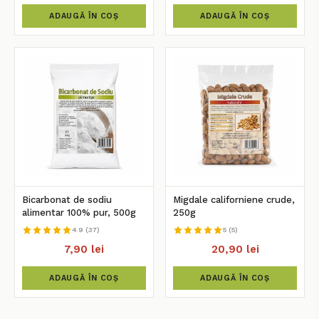
ADAUGĂ ÎN COȘ
ADAUGĂ ÎN COȘ
Bicarbonat de sodiu
Migdale californiene crude,
alimentar 100% pur, 500g
250g
4.9 (37)
5 (5)
7,90 lei
20,90 lei
ADAUGĂ ÎN COȘ
ADAUGĂ ÎN COȘ