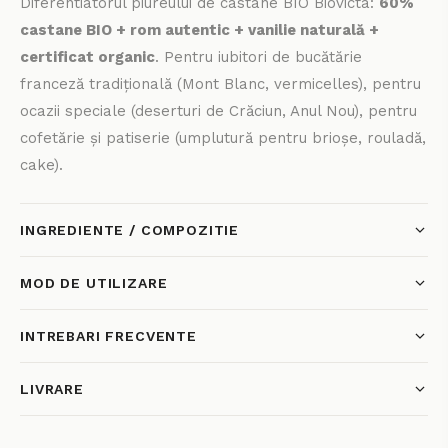
Diferentiatorul piureului de castane BIO Biovicta:
60%
castane BIO + rom autentic + vanilie naturală +
certificat organic
. Pentru iubitori de bucătărie
franceză tradițională (Mont Blanc, vermicelles), pentru
ocazii speciale (deserturi de Crăciun, Anul Nou), pentru
cofetărie și patiserie (umplutură pentru brioșe, rouladă,
cake).
INGREDIENTE / COMPOZITIE
MOD DE UTILIZARE
INTREBARI FRECVENTE
LIVRARE