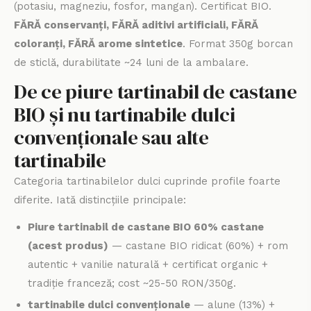
(potasiu, magneziu, fosfor, mangan). Certificat BIO.
FĂRĂ conservanți, FĂRĂ aditivi artificiali, FĂRĂ
coloranți, FĂRĂ arome sintetice
. Format 350g borcan
de sticlă, durabilitate ~24 luni de la ambalare.
De ce piure tartinabil de castane
BIO și nu tartinabile dulci
convenționale sau alte
tartinabile
Categoria tartinabilelor dulci cuprinde profile foarte
diferite. Iată distincțiile principale:
Piure tartinabil de castane BIO 60% castane
(acest produs)
— castane BIO ridicat (60%) + rom
autentic + vanilie naturală + certificat organic +
tradiție franceză; cost ~25-50 RON/350g.
tartinabile dulci convenționale
— alune (13%) +