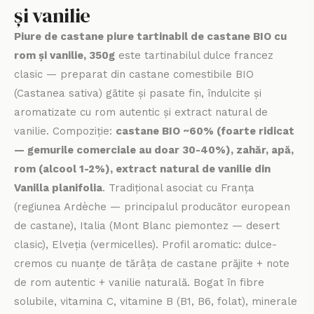
și vanilie
Piure de castane piure tartinabil de castane BIO cu
rom și vanilie, 350g
este tartinabilul dulce francez
clasic — preparat din castane comestibile BIO
(Castanea sativa) gătite și pasate fin, îndulcite și
aromatizate cu rom autentic și extract natural de
vanilie. Compoziție:
castane BIO ~60% (foarte ridicat
— gemurile comerciale au doar 30-40%), zahăr, apă,
rom (alcool 1-2%), extract natural de vanilie din
Vanilla planifolia
. Tradițional asociat cu Franța
(regiunea Ardèche — principalul producător european
de castane), Italia (Mont Blanc piemontez — desert
clasic), Elveția (vermicelles). Profil aromatic: dulce-
cremos cu nuanțe de tărâța de castane prăjite + note
de rom autentic + vanilie naturală. Bogat în fibre
solubile, vitamina C, vitamine B (B1, B6, folat), minerale