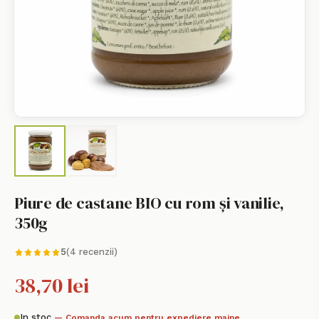
Piure de castane BIO cu rom și vanilie,
350g
5
(4 recenzii)
38,70 lei
In stoc
— Comanda acum pentru expediere maine