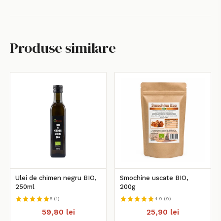
Produse similare
Ulei de chimen negru BIO,
Smochine uscate BIO,
250ml
200g
5 (1)
4.9 (9)
59,80 lei
25,90 lei