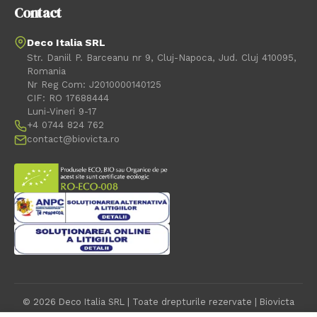
Contact
Deco Italia SRL
Str. Daniil P. Barceanu nr 9, Cluj-Napoca, Jud. Cluj 410095,
Romania
Nr Reg Com: J2010000140125
CIF: RO 17688444
Luni-Vineri 9-17
+4 0744 824 762
contact@biovicta.ro
© 2026 Deco Italia SRL | Toate drepturile rezervate | Biovicta
este o marca inregistrata a SC Deco Italia SRL