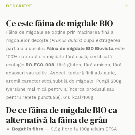
DESCRIERE
Ce este făina de migdale BIO
Făina de migdale se obține prin măcinarea fină a
migdalelor decojite (
Prunus dulcis
) după extragerea
parțială a uleiului.
Făina de migdale BIO Biovicta
este
100% naturală din migdale fără coajă, certificată
ecologic
RO-ECO-008
, fără gluten, fără amidon, fără
adaosuri sau aditivi. Aspect: textură fină alb-aurie,
aromă caracteristică subtilă de migdale. Pungă 200g
(versiune mai mică pentru a încerca produsul sau
pentru rețete punctuale), 616 kcal/100g.
De ce făina de migdale BIO ca
alternativă la făina de grâu
Bogat în fibre
— 9,9g fibre la 100g (claim EFSA