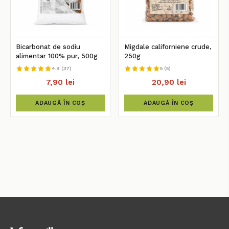
Bicarbonat de sodiu
Migdale californiene crude,
alimentar 100% pur, 500g
250g
4.9 (37)
5 (5)
7,90 lei
20,90 lei
ADAUGĂ ÎN COȘ
ADAUGĂ ÎN COȘ