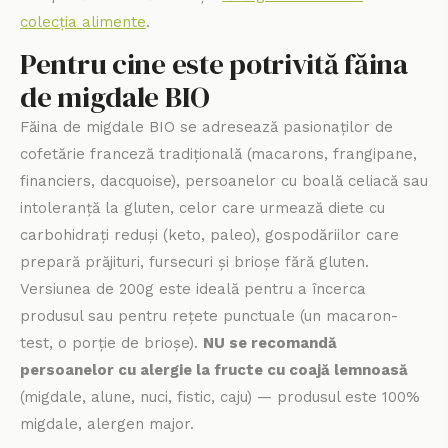
colecția alimente
.
Pentru cine este potrivită făina
de migdale BIO
Făina de migdale BIO se adresează pasionaților de
cofetărie franceză tradițională (macarons, frangipane,
financiers, dacquoise), persoanelor cu boală celiacă sau
intoleranță la gluten, celor care urmează diete cu
carbohidrați reduși (keto, paleo), gospodăriilor care
prepară prăjituri, fursecuri și brioșe fără gluten.
Versiunea de 200g este ideală pentru a încerca
produsul sau pentru rețete punctuale (un macaron-
test, o porție de brioșe).
NU se recomandă
persoanelor cu alergie la fructe cu coajă lemnoasă
(migdale, alune, nuci, fistic, caju) — produsul este 100%
migdale, alergen major.