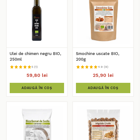
Ulei de chimen negru BIO,
Smochine uscate BIO,
250ml
200g
5 (1)
4.9 (9)
59,80 lei
25,90 lei
ADAUGĂ ÎN COȘ
ADAUGĂ ÎN COȘ