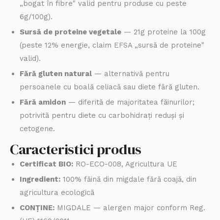
„bogat în fibre" valid pentru produse cu peste
6g/100g).
Sursă de proteine vegetale
— 21g proteine la 100g
(peste 12% energie, claim EFSA „sursă de proteine"
valid).
Fără gluten natural
— alternativă pentru
persoanele cu boală celiacă sau diete fără gluten.
Fără amidon
— diferită de majoritatea făinurilor;
potrivită pentru diete cu carbohidrați reduși și
cetogene.
Caracteristici produs
Certificat BIO:
RO-ECO-008, Agricultura UE
Ingredient:
100% făină din migdale fără coajă, din
agricultura ecologică
CONȚINE:
MIGDALE — alergen major conform Reg.