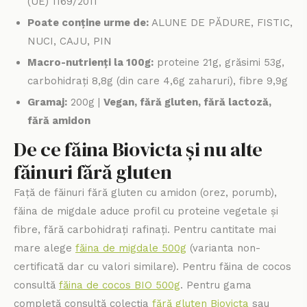
(UE) 1169/2011
Poate conține urme de:
ALUNE DE PĂDURE, FISTIC,
NUCI, CAJU, PIN
Macro-nutrienți la 100g:
proteine 21g, grăsimi 53g,
carbohidrați 8,8g (din care 4,6g zaharuri), fibre 9,9g
Gramaj:
200g |
Vegan, fără gluten, fără lactoză,
fără amidon
De ce făina Biovicta și nu alte
făinuri fără gluten
Față de făinuri fără gluten cu amidon (orez, porumb),
făina de migdale aduce profil cu proteine vegetale și
fibre, fără carbohidrați rafinați. Pentru cantitate mai
mare alege
făina de migdale 500g
(varianta non-
certificată dar cu valori similare). Pentru făina de cocos
consultă
făina de cocos BIO 500g
. Pentru gama
completă consultă colecția
fără gluten Biovicta
sau