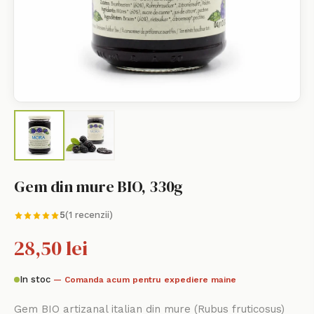
Gem din mure BIO, 330g
5
(1 recenzii)
28,50 lei
In stoc
— Comanda acum pentru expediere maine
Gem BIO artizanal italian din mure (Rubus fruticosus)