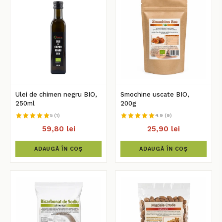
Ulei de chimen negru BIO,
Smochine uscate BIO,
250ml
200g
5 (1)
4.9 (9)
59,80 lei
25,90 lei
ADAUGĂ ÎN COȘ
ADAUGĂ ÎN COȘ