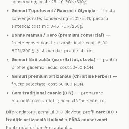
conservanți; cost ~25-40 RON/330g.
Gemuri Topoloveni / Raureni / Olympia
— fructe
convenționale; conservanți E202/E211; pectină
sintetică; cost mic 8-15 RON/250g.
Bonne Maman / Hero (premium comercial)
—
fructe convenționale + zahăr înalt; cost 15-30
RON/300g; gust bun dar profile chimic.
Gemuri fără zahăr (cu eritritol, stevia)
— pentru
PRIMESTE 5%
profile glicemic redus; cost 30-50 RON.
REDUCERE LA
Gemuri premium artizanale (Christine Ferber)
—
fructe selectate; cost 50-100 RON.
PRIMA COMANDA
Gem tradițional casnic (DIY)
— preparare
manuală; cost variabil; necesită îndemânare.
Aboneaza-te si fii primul care afla despre
Diferentiatorul gemului BIO Biovicta: profil
cert BIO +
produsele noi si ofertele exclusive!
tradiție artizanală italiană + FĂRĂ conservanți
.
Pentru iubitori de gem autentic.