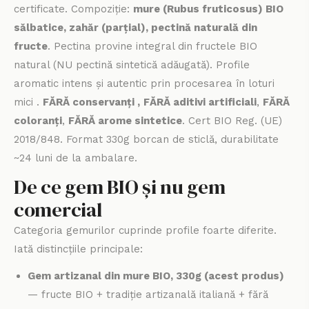
certificate. Compoziție:
mure (Rubus fruticosus) BIO
sălbatice, zahăr (parțial), pectină naturală din
fructe
. Pectina provine integral din fructele BIO
natural (NU pectină sintetică adăugată). Profile
aromatic intens și autentic prin procesarea în loturi
mici .
FĂRĂ conservanți ,
FĂRĂ aditivi artificiali
,
FĂRĂ
coloranți
,
FĂRĂ arome sintetice
. Cert BIO Reg. (UE)
2018/848. Format 330g borcan de sticlă, durabilitate
~24 luni de la ambalare.
De ce gem BIO și nu gem
comercial
Categoria gemurilor cuprinde profile foarte diferite.
Iată distincțiile principale:
Gem artizanal din mure BIO, 330g (acest produs)
— fructe BIO + tradiție artizanală italiană + fără