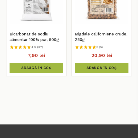
Bicarbonat de sodiu
Migdale californiene crude,
alimentar 100% pur, 500g
250g
4.9 (37)
5 (5)
7,90 lei
20,90 lei
ADAUGĂ ÎN COȘ
ADAUGĂ ÎN COȘ