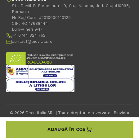
Str. Daniil P. Barceanu nr 9, Cluj-Napoca, Jud. Cluj 410095,
Romania
Nr Reg Com: J2010000140125
CIF: RO 17688444
Luni-Vineri 9-17
+4 0744 824 762
contact@biovicta.ro
© 2026 Deco Italia SRL | Toate drepturile rezervate | Biovicta
este o marca inregistrata a SC Deco Italia SRL
Affiliate Marketing Partner
ADAUGĂ ÎN COȘ