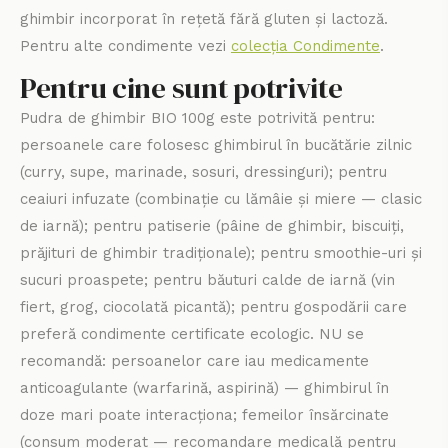
ghimbir incorporat în rețetă fără gluten și lactoză.
Pentru alte condimente vezi
colecția Condimente
.
Pentru cine sunt potrivite
Pudra de ghimbir BIO 100g este potrivită pentru:
persoanele care folosesc ghimbirul în bucătărie zilnic
(curry, supe, marinade, sosuri, dressinguri); pentru
ceaiuri infuzate (combinație cu lămâie și miere — clasic
de iarnă); pentru patiserie (pâine de ghimbir, biscuiți,
prăjituri de ghimbir tradiționale); pentru smoothie-uri și
sucuri proaspete; pentru băuturi calde de iarnă (vin
fiert, grog, ciocolată picantă); pentru gospodării care
preferă condimente certificate ecologic. NU se
recomandă: persoanelor care iau medicamente
anticoagulante (warfarină, aspirină) — ghimbirul în
doze mari poate interacționa; femeilor însărcinate
(consum moderat — recomandare medicală pentru