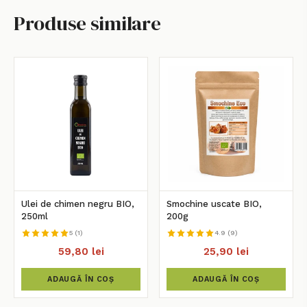
Produse similare
Ulei de chimen negru BIO,
Smochine uscate BIO,
250ml
200g
5 (1)
4.9 (9)
59,80 lei
25,90 lei
ADAUGĂ ÎN COȘ
ADAUGĂ ÎN COȘ