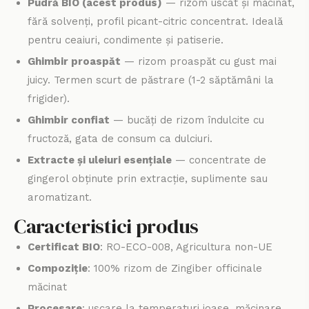
Pudră BIO (acest produs)
— rizom uscat și măcinat,
fără solvenți, profil picant-citric concentrat. Ideală
pentru ceaiuri, condimente și patiserie.
Ghimbir proaspăt
— rizom proaspăt cu gust mai
juicy. Termen scurt de păstrare (1-2 săptămâni la
frigider).
Ghimbir confiat
— bucăți de rizom îndulcite cu
fructoză, gata de consum ca dulciuri.
Extracte și uleiuri esențiale
— concentrate de
gingerol obținute prin extracție, suplimente sau
aromatizant.
Caracteristici produs
Certificat BIO
: RO-ECO-008, Agricultura non-UE
Compoziție
: 100% rizom de Zingiber officinale
măcinat
Procesare
: uscare la temperaturi joase, măcinare