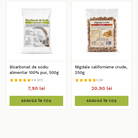
Bicarbonat de sodiu
Migdale californiene crude,
alimentar 100% pur, 500g
250g
4.9 (37)
5 (5)
7,90 lei
20,90 lei
ADAUGĂ ÎN COȘ
ADAUGĂ ÎN COȘ