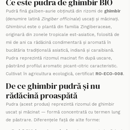
Ce este pudra de ghimbir BIO
Pudră fină galben-aurie obținută din rizomi de
ghimbir
(denumire latină
Zingiber officinale
) uscați și măcinați.
Ghimbirul este o plantă din familia Zingiberaceae,
originară din zonele tropicale est-asiatice, folosită de
mii de ani ca rădăcină condimentară și aromată în
bucătăria tradițională asiatică, indiană și caraibiană.
Pudra reprezintă rizomul macinat fin după uscare,
păstrând profilul aromatic picant-citric caracteristic.
Cultivat în agricultura ecologică, certificat
RO-ECO-008
.
De ce ghimbir pudră și nu
rădăcină proaspătă
Pudra (acest produs) reprezintă rizomul de ghimbir
uscat și măcinat — formă concentrată cu termen lung
de păstrare. Diferențele față de alte forme: