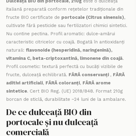
Dulceață BIO din portocale, 210g
este o dulceață
italiană preparată conform rețetelor tradiționale din
fructe BIO certificate de
portocale (Citrus sinensis)
,
cultivate fără pesticide sau fertilizatori chimici sintetici.
Nu contine pectina. Profil aromatic: dulce-amărui
caracteristic citricelor cu coajă. Bogată în antioxidanți
naturali:
flavonoide (hesperidină, naringenină),
vitamina C, beta-criptoxantină, limonene din coajă
.
Profil cosmetic: textură perfectă cu bucăți vizibile de
fructe, dulceață echilibrată.
FĂRĂ conservanți
,
FĂRĂ
aditivi artificiali
,
FĂRĂ coloranți
,
FĂRĂ arome
sintetice
. Cert BIO Reg. (UE) 2018/848. Format 210g
borcan de sticlă, durabilitate ~24 luni de la ambalare.
De ce dulceață BIO din
portocale și nu dulceață
comercială