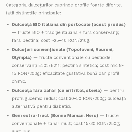
Categoria dulcețurilor cuprinde profile foarte diferite.
Iată distincțiile principale:
Dulceață BIO italiană din portocale (acest produs)
— fructe BIO + tradiție italiană + fără conservanți;
fara pectina; cost ~25-40 RON/210g.
Dulcețuri convenționale (Topoloveni, Raureni,
Olympia)
— fructe convenționale cu pesticide;
conservanți E202/E211; pectină sintetică; cost mic 8-
15 RON/200g; eficacitate gustativă bună dar profil
chimic.
Dulceața fără zahăr (cu eritritol, stevia)
— pentru
profil glicemic redus; cost 30-50 RON/200g; dulceață
alternativă pentru diabetici.
Gem extra-fruct (Bonne Maman, Hero)
— fructe
convenționale + zahăr mult; cost 15-30 RON/250g;
gust bun.