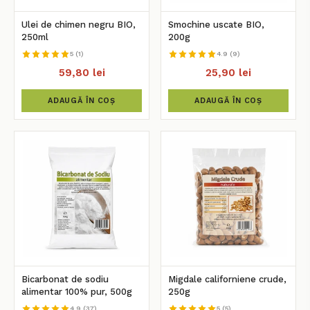
Ulei de chimen negru BIO,
Smochine uscate BIO,
250ml
200g
5 (1)
4.9 (9)
59,80 lei
25,90 lei
ADAUGĂ ÎN COȘ
ADAUGĂ ÎN COȘ
Bicarbonat de sodiu
Migdale californiene crude,
alimentar 100% pur, 500g
250g
4.9 (37)
5 (5)