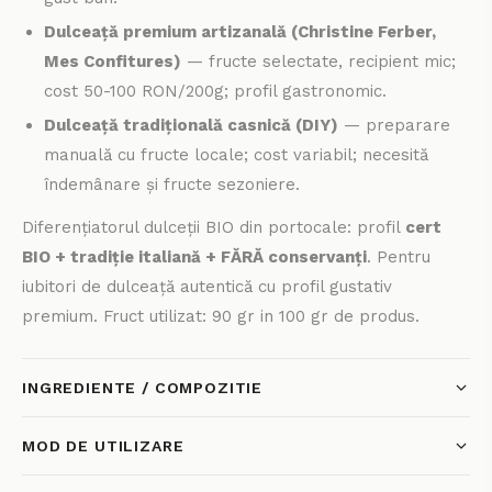
Dulceață premium artizanală (Christine Ferber,
Mes Confitures)
— fructe selectate, recipient mic;
cost 50-100 RON/200g; profil gastronomic.
Dulceață tradițională casnică (DIY)
— preparare
manuală cu fructe locale; cost variabil; necesită
îndemânare și fructe sezoniere.
Diferențiatorul dulceții BIO din portocale: profil
cert
BIO + tradiție italiană + FĂRĂ conservanți
. Pentru
iubitori de dulceață autentică cu profil gustativ
premium. Fruct utilizat: 90 gr in 100 gr de produs.
INGREDIENTE / COMPOZITIE
MOD DE UTILIZARE