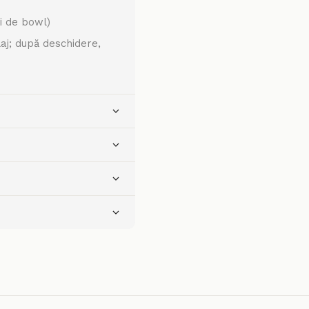
ii de bowl)
laj; după deschidere,