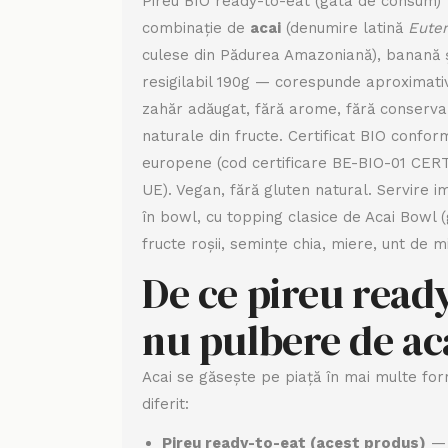
Pireu BIO ready-to-eat (gata de consum)
combinație de
acai
(denumire latină
Euter
culese din Pădurea Amazoniană), banană și
resigilabil 190g — corespunde aproximativ
zahăr adăugat, fără arome, fără conservan
naturale din fructe. Certificat BIO confor
europene (cod certificare BE-BIO-01 CERT
UE). Vegan, fără gluten natural. Servire i
în bowl, cu topping clasice de Acai Bowl (
fructe roșii, semințe chia, miere, unt de m
De ce pireu ready
nu pulbere de ac
Acai se găsește pe piață în mai multe form
diferit:
Pireu ready-to-eat (acest produs)
— 