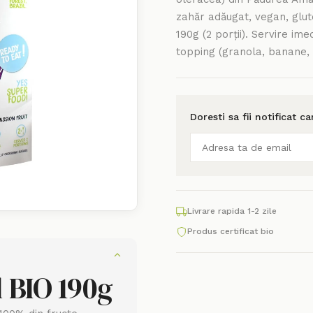
zahăr adăugat, vegan, glute
190g (2 porții). Servire im
topping (granola, banane, 
Doresti sa fii notificat c
Livrare rapida 1-2 zile
Produs certificat bio
 BIO 190g