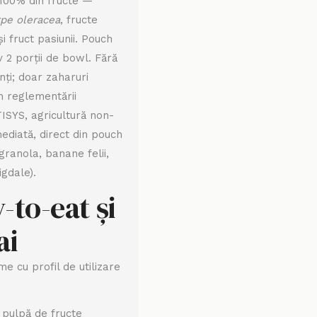
 100% din fructe —
pe oleracea
, fructe
 fruct pasiunii. Pouch
 2 porții de bowl. Fără
ți; doar zaharuri
m reglementării
ISYS, agricultură non-
mediată, direct din pouch
granola, banane felii,
igdale).
-to-eat și
ai
e cu profil de utilizare
pulpă de fructe