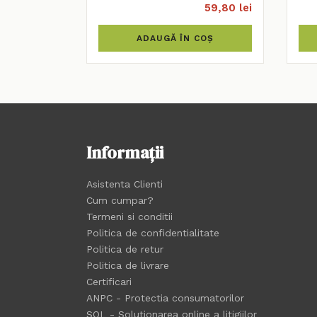
59,80 lei
ADAUGĂ ÎN COȘ
Informații
Asistenta Clienti
Cum cumpar?
Termeni si conditii
Politica de confidentialitate
Politica de retur
Politica de livrare
Certificari
ANPC - Protectia consumatorilor
SOL - Solutionarea online a litigiilor