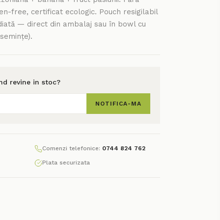
n-free, certificat ecologic. Pouch resigilabil
ediată — direct din ambalaj sau în bowl cu
semințe).
and revine in stoc?
NOTIFICA-MA
Comenzi telefonice:
0744 824 762
Plata securizata