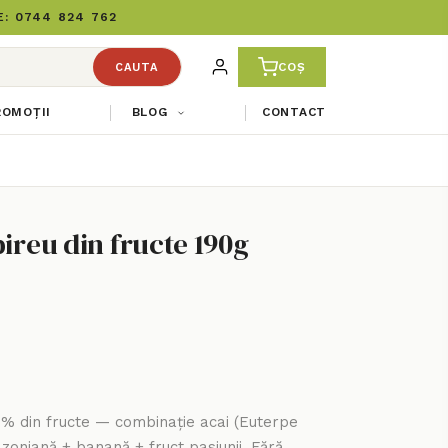
: 0744 824 762
COȘ
CAUTA
ROMOȚII
BLOG
CONTACT
pireu din fructe 190g
0% din fructe — combinație acai (Euterpe
oniană + banană + fruct pasiunii. Fără