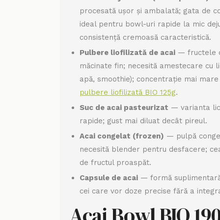
procesată ușor și ambalată; gata de c
ideal pentru bowl-uri rapide la mic dej
consistență cremoasă caracteristică.
Pulbere liofilizată de acai
— fructele d
măcinate fin; necesită amestecare cu li
apă, smoothie); concentrație mai mare
pulbere liofilizată BIO 125g
.
Suc de acai pasteurizat
— varianta lic
rapide; gust mai diluat decât pireul.
Acai congelat (frozen)
— pulpă congela
necesită blender pentru desfacere; ce
de fructul proaspăt.
Capsule de acai
— formă suplimentară
cei care vor doze precise fără a integra
Acai Bowl BIO 19