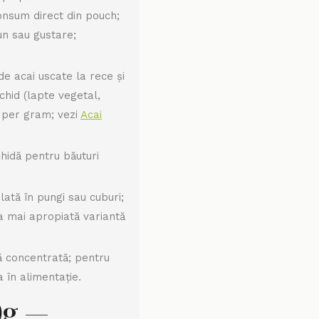
onsum direct din pouch;
un sau gustare;
e acai uscate la rece și
chid (lapte vegetal,
 per gram; vezi
Acai
hidă pentru băuturi
tă în pungi sau cuburi;
a mai apropiată variantă
 concentrată; pentru
 în alimentație.
0g —