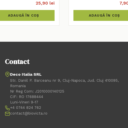
25,90 lei
7,90
ADAUGĂ ÎN COȘ
ADAUGĂ ÎN COȘ
Contact
Deco Italia SRL
Str. Daniil P. Barceanu nr 9, Cluj-Napoca, Jud. Cluj 410095,
Romania
Nr Reg Com: J2010000140125
CIF: RO 17688444
Luni-Vineri 9-17
+4 0744 824 762
contact@biovicta.ro