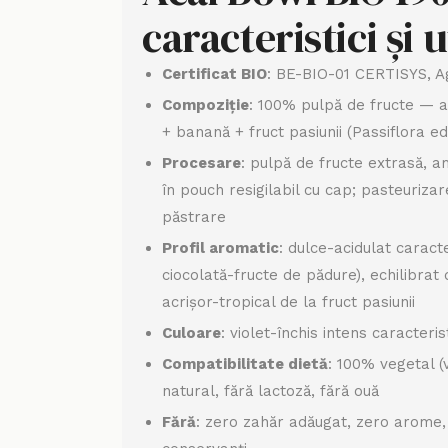
caracteristici și u
Certificat BIO
: BE-BIO-01 CERTISYS, A
Compoziție
: 100% pulpă de fructe — a
+ banană + fruct pasiunii (Passiflora ed
Procesare
: pulpă de fructe extrasă, 
în pouch resigilabil cu cap; pasteuriza
păstrare
Profil aromatic
: dulce-acidulat caracte
ciocolată-fructe de pădure), echilibrat
acrișor-tropical de la fruct pasiunii
Culoare
: violet-închis intens caracteris
Compatibilitate dietă
: 100% vegetal (
natural, fără lactoză, fără ouă
Fără
: zero zahăr adăugat, zero arome, 