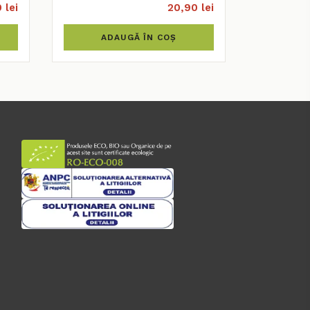
 lei
20,90 lei
ADAUGĂ ÎN COȘ