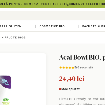
UITĂ PENTRU COMENZI PESTE 150 LEI
COMENZI TELEFONICE
FĂRĂ GLUTEN
COSMETICE BIO
PACHETE & P
DIN FRUCTE 190G
Acai Bowl BIO, 
5
(6 recenzii)
24,40 lei
Stoc epuizat
Pireu BIO ready-to-eat 10
oleracea) din Pădurea Amaz