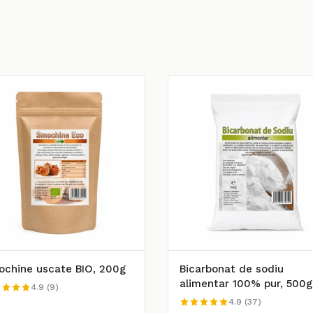
chine uscate BIO, 200g
Bicarbonat de sodiu
alimentar 100% pur, 500g
4.9 (9)
4.9 (37)