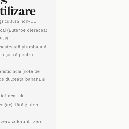
tilizare
gricultură non-UE
cai (Euterpe oleracea)
ulis)
amestecată și ambalată
re ușoară pentru
ristic acai (note de
 de dulceața banană și
tică acai-ului
vegan), fără gluten
zero coloranți, zero