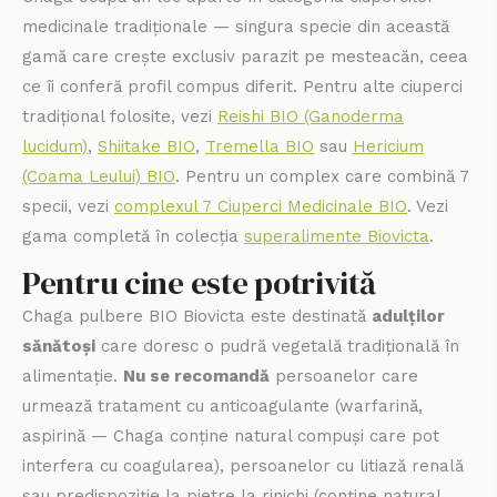
medicinale tradiționale — singura specie din această
gamă care crește exclusiv parazit pe mesteacăn, ceea
ce îi conferă profil compus diferit. Pentru alte ciuperci
tradițional folosite, vezi
Reishi BIO (Ganoderma
lucidum)
,
Shiitake BIO
,
Tremella BIO
sau
Hericium
(Coama Leului) BIO
. Pentru un complex care combină 7
specii, vezi
complexul 7 Ciuperci Medicinale BIO
. Vezi
gama completă în colecția
superalimente Biovicta
.
Pentru cine este potrivită
Chaga pulbere BIO Biovicta este destinată
adulților
sănătoși
care doresc o pudră vegetală tradițională în
alimentație.
Nu se recomandă
persoanelor care
urmează tratament cu anticoagulante (warfarină,
aspirină — Chaga conține natural compuși care pot
interfera cu coagularea), persoanelor cu litiază renală
sau predispoziție la pietre la rinichi (conține natural