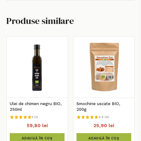
Produse similare
Ulei de chimen negru BIO,
Smochine uscate BIO,
250ml
200g
5 (1)
4.9 (9)
59,80 lei
25,90 lei
ADAUGĂ ÎN COȘ
ADAUGĂ ÎN COȘ