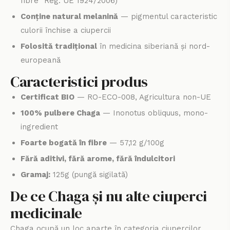
fibre" Reg. UE 1924/2006)
Conține natural melanină
— pigmentul caracteristic
culorii închise a ciupercii
Folosită tradițional
în medicina siberiană și nord-
europeană
Caracteristici produs
Certificat BIO
— RO-ECO-008, Agricultura non-UE
100% pulbere Chaga
— Inonotus obliquus, mono-
ingredient
Foarte bogată în fibre
— 57,12 g/100g
Fără aditivi, fără arome, fără îndulcitori
Gramaj:
125g (pungă sigilată)
De ce Chaga și nu alte ciuperci
medicinale
Chaga ocupă un loc aparte în categoria ciupercilor