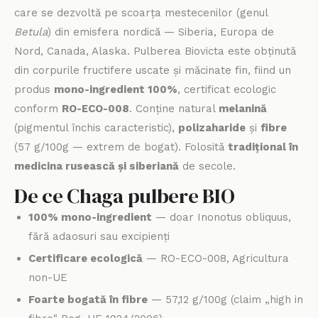
care se dezvoltă pe scoarța mestecenilor (genul
Betula
) din emisfera nordică — Siberia, Europa de
Nord, Canada, Alaska. Pulberea Biovicta este obținută
din corpurile fructifere uscate și măcinate fin, fiind un
produs
mono-ingredient 100%
, certificat ecologic
conform
RO-ECO-008
. Conține natural
melanină
(pigmentul închis caracteristic),
polizaharide
și
fibre
(57 g/100g — extrem de bogat). Folosită
tradițional în
medicina rusească și siberiană
de secole.
De ce Chaga pulbere BIO
100% mono-ingredient
— doar Inonotus obliquus,
fără adaosuri sau excipienți
Certificare ecologică
— RO-ECO-008, Agricultura
non-UE
Foarte bogată în fibre
— 57,12 g/100g (claim „high in