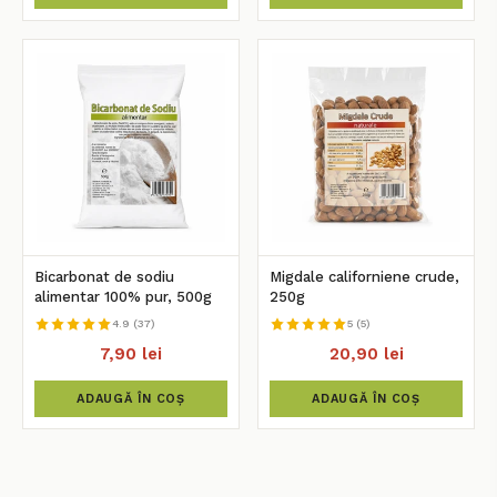
Bicarbonat de sodiu
Migdale californiene crude,
alimentar 100% pur, 500g
250g
4.9 (37)
5 (5)
7,90 lei
20,90 lei
ADAUGĂ ÎN COȘ
ADAUGĂ ÎN COȘ