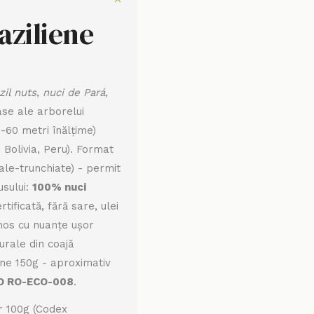
aziliene
zil nuts
,
nuci de Pará
,
se ale arborelui
-60 metri înălțime)
 Bolivia, Peru). Format
le-trunchiate) - permit
usului:
100% nuci
tificată, fără sare, ulei
emos cu nuanțe ușor
urale din coajă
ine 150g - aproximativ
O RO-ECO-008
.
er 100g (Codex