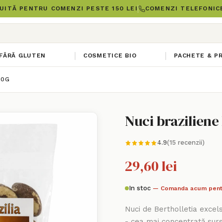
UITĂ PENTRU COMENZI PESTE 150 LEI
COMENZI TELEFONICE
FĂRĂ GLUTEN
COSMETICE BIO
PACHETE & P
50G
Nuci braziliene
4.9
(15 recenzii)
29,60 lei
In stoc
— Comanda acum pent
Nuci de Bertholletia excel
- cea mai concentrată sur