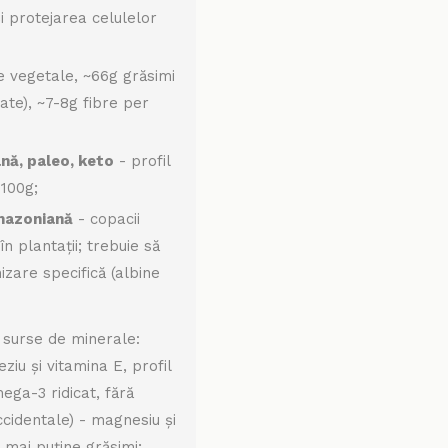
și protejarea celulelor
e vegetale, ~66g grăsimi
ate), ~7-8g fibre per
nă, paleo, keto
- profil
 100g;
mazoniană
- copacii
în plantații; trebuie să
zare specifică (albine
 surse de minerale:
iu și vitamina E, profil
ega-3 ridicat, fără
identale) - magnesiu și
v, mai puține grăsimi;