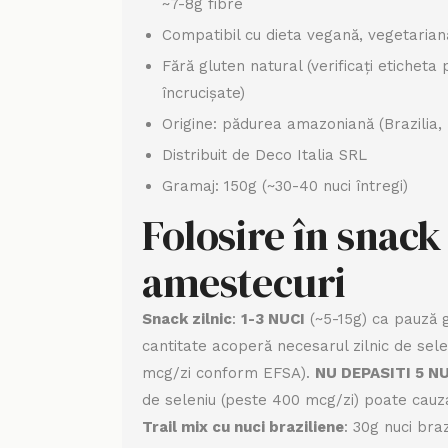
~7-8g fibre
Compatibil cu dieta vegană, vegetarian
Fără gluten natural (verificați eticheta
încrucișate)
Origine: pădurea amazoniană (Brazilia, 
Distribuit de Deco Italia SRL
Gramaj: 150g (~30-40 nuci întregi)
Folosire în snack 
amestecuri
Snack zilnic
:
1-3 NUCI
(~5-15g) ca pauză g
cantitate acoperă necesarul zilnic de sele
mcg/zi conform EFSA).
NU DEPASITI 5 NU
de seleniu (peste 400 mcg/zi) poate cauza
Trail mix cu nuci braziliene
: 30g nuci bra