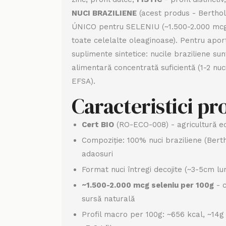
NUCI BRAZILIENE
(acest produs - Bertholl
ÚNICO pentru SELENIU (~1.500-2.000 mcg
toate celelalte oleaginoase). Pentru apor
suplimente sintetice: nucile braziliene su
alimentară concentrată suficientă (1-2 nu
EFSA).
Caracteristici p
Cert BIO
(RO-ECO-008) - agricultură eco
Compoziție: 100% nuci braziliene (Berth
adaosuri
Format nuci întregi decojite (~3-5cm lu
~1.500-2.000 mcg seleniu per 100g
- c
sursă naturală
Profil macro per 100g: ~656 kcal, ~14g 