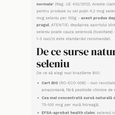
normale'
(Reg. UE 432/2012). Aceste cla
pentru produse cu cel puțin 4,2 mcg selen
mcg seleniu per 100g -
acest produs dep
pragul
. ATENTIE: depășirea aportului zil
seleniu poate cauza selenoză (toxicitate)
1-3 nuci/zi este standardul recomandat.
De ce surse natu
seleniu
De ce să alegi nuci braziliene BIO:
Cert BIO
(RO-ECO-008) - nuci recoltate
amazoniană, fără pesticide chimice de s
Cea mai concentrată sursă naturală d
75-100 mcg per nucă întreagă;
EFSA-aprobat health claim
: seleniul 