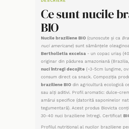
DESCRIERE
Ce sunt nucile br
BIO
Nucile braziliene BIO
(cunoscute și ca
Bra
nuci americane
) sunt sămânțele oleaginoa
Bertholletia excelsa
- un copac uriaș (40
originar din pădurea amazoniană (Brazilia,
nuci întregi decojite
(~3-5cm lungime, ova
consum direct ca snack. Compoziția prod
braziliene BIO
din agricultură ecologică cer
sau alți aditivi. Profil aromatic: dulce-cr
amărui specifice (datorită saponinelor nat
tegumentară). Acest produs Biovicta conț
30-40 nuci braziliene întregi. Certificat
BI
Profilul nutrițional al nucilor braziliene p