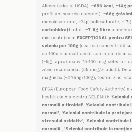
Alimentarius și USDA):
~656 kcal
,
~14g p
profil aminoacidic complet),
~66g grăsimi
monoinsaturate, ~24g polinsaturate, ~17g
carbohidrați
totali,
~7-8g fibre
alimentare
micronutrițional
EXCEPȚIONAL pentru SE
seleniu per 100g
(cea mai concentrată su
de 100x mai mult decât semințele de in sa
(~5g): aproximativ 75-100 mcg seleniu - 
zilnic recomandat (55 mcg/zi adulți). De
magneziu (~376mg/100g), fosfor, zinc, vita
EFSA (European Food Safety Authority) 
health claims pentru SELENIU:
'Seleniul 
normală a tiroidei'
,
'Seleniul contribuie 
normal'
,
'Seleniul contribuie la protejar
stresului oxidativ'
,
'Seleniul contribuie
normală'
,
'Seleniul contribuie la menține