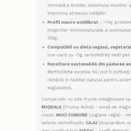
normală a tiroidei, sistemului imunitar 
împotriva stresului oxidativ;
Profil macro echilibrat
- ~14g protein
(majoritar monoinsaturate și polinsatur
100g;
Compatibil cu dieta vegană, vegetaria
low-carb cu ~5g carbohidrați netti per
Recoltare sustenabilă din pădurea a
Bertholletia excelsa NU pot fi cultivați 
rămână în habitat natural pentru poleni
euglossine).
Comparativ cu alte fructe oleaginoase ca
MIGDALE
(Prunus dulcis) - sursă de magnez
clasic;
NUCI COMUNE
(Juglans regia) - om
seleniu semnificativ;
CAJU
(Anacardium occ
zinc, profil dulce;
FISTIC
- profil distincti