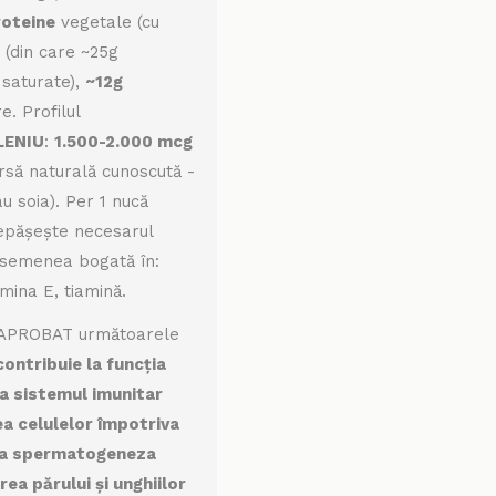
roteine
vegetale (cu
(din care ~25g
 saturate),
~12g
. Profilul
LENIU
:
1.500-2.000 mcg
rsă naturală cunoscută -
u soia). Per 1 nucă
depășește necesarul
 asemenea bogată în:
mina E, tiamină.
a APROBAT următoarele
contribuie la funcția
la sistemul imunitar
ea celulelor împotriva
 la spermatogeneza
rea părului și unghiilor