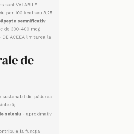
ims sunt VALABILE
iu per 100 kcal sau 8,25
ășește semnificativ
nic de 300-400 mcg
 - DE ACEEA limitarea la
rale de
 sustenabil din pădurea
inteză;
e seleniu
- aproximativ
contribuie la funcția