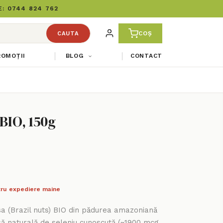
: 0744 824 762
COȘ
CAUTA
ROMOȚII
BLOG
CONTACT
 BIO, 150g
ru expediere maine
sa (Brazil nuts) BIO din pădurea amazoniană
să naturală de seleniu cunoscută (~1900 mcg