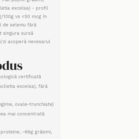
etia excelsa) - profil
/100g vs <50 mcg în
t de seleniu fără
nt singura sursă
ci/zi acoperă necesarul
rodus
logică certificată
olletia excelsa), fără
ngime, ovale-trunchiate)
ea mai concentrată
proteine, ~66g grăsimi,