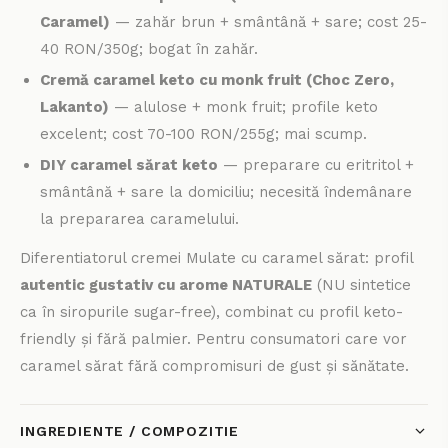
Caramel)
— zahăr brun + smântână + sare; cost 25-
40 RON/350g; bogat în zahăr.
Cremă caramel keto cu monk fruit (Choc Zero,
Lakanto)
— alulose + monk fruit; profile keto
excelent; cost 70-100 RON/255g; mai scump.
DIY caramel sărat keto
— preparare cu eritritol +
smântână + sare la domiciliu; necesită îndemânare
la prepararea caramelului.
Diferentiatorul cremei Mulate cu caramel sărat: profil
autentic gustativ cu arome NATURALE
(NU sintetice
ca în siropurile sugar-free), combinat cu profil keto-
friendly și fără palmier. Pentru consumatori care vor
caramel sărat fără compromisuri de gust și sănătate.
INGREDIENTE / COMPOZITIE