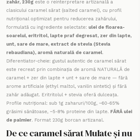
zahăr, 230g
este o reinterpretare artizanală a
clasicului caramel sărat (salted caramel), cu profil
nutrițional optimizat pentru reducerea zahărului,
formulată cu ingrediente selectate:
ulei de floarea-
soarelui, eritritol, lapte praf degresat, zer din lapte,
unt, sare de mare, extract de stevia (Stevia
rebaudiana), aromă naturală de caramel
.
Diferentiator-cheie: gustul autentic de caramel sărat
este recreat prin combinația de aromă NATURALĂ de
caramel + zer din lapte + unt + sare de mare — fără
arome artificiale (ethyl maltol, vanilin sintetic) și fără
zahăr adăugat. Eritritolul + stevia oferă dulceața.
Profile nutrițional: sub 1g zaharuri/100g, ~60-65%
grăsimi sănătoase, ~5-8% proteine din lapte.
FĂRĂ ulei
de palmier
. Format 230g borcan artizanal.
De ce caramel sărat Mulate și nu