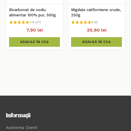
Bicarbonat de sodiu
Migdale californiene crude,
alimentar 100% pur, 500g
250g
4.9 (37)
5 (5)
7,90 lei
20,90 lei
ADAUGĂ ÎN COȘ
ADAUGĂ ÎN COȘ
Informații
Asistenta Clienti