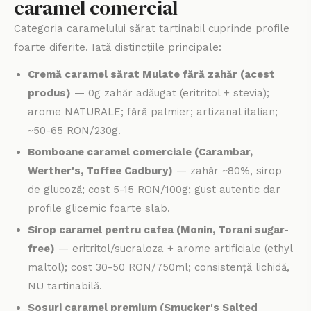
caramel comercial
Categoria caramelului sărat tartinabil cuprinde profile
foarte diferite. Iată distincțiile principale:
Cremă caramel sărat Mulate fără zahăr (acest
produs)
— 0g zahăr adăugat (eritritol + stevia);
arome NATURALE; fără palmier; artizanal italian;
~50-65 RON/230g.
Bomboane caramel comerciale (Carambar,
Werther's, Toffee Cadbury)
— zahăr ~80%, sirop
de glucoză; cost 5-15 RON/100g; gust autentic dar
profile glicemic foarte slab.
Sirop caramel pentru cafea (Monin, Torani sugar-
free)
— eritritol/sucraloza + arome artificiale (ethyl
maltol); cost 30-50 RON/750ml; consistență lichidă,
NU tartinabilă.
Sosuri caramel premium (Smucker's Salted