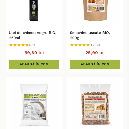
Ulei de chimen negru BIO,
Smochine uscate BIO,
250ml
200g
5 (1)
4.9 (9)
59,80 lei
25,90 lei
ADAUGĂ ÎN COȘ
ADAUGĂ ÎN COȘ