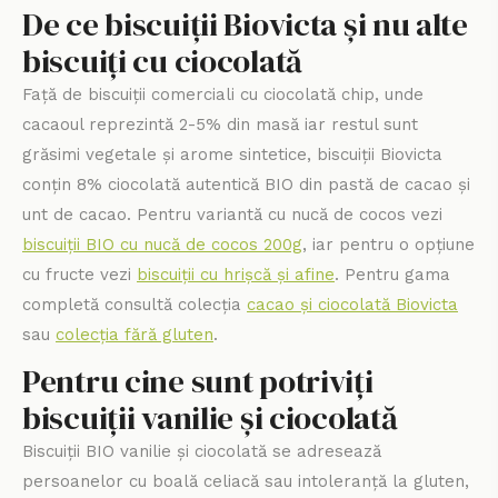
De ce biscuiții Biovicta și nu alte
biscuiți cu ciocolată
Față de biscuiții comerciali cu ciocolată chip, unde
cacaoul reprezintă 2-5% din masă iar restul sunt
grăsimi vegetale și arome sintetice, biscuiții Biovicta
conțin 8% ciocolată autentică BIO din pastă de cacao și
unt de cacao. Pentru variantă cu nucă de cocos vezi
biscuiții BIO cu nucă de cocos 200g
, iar pentru o opțiune
cu fructe vezi
biscuiții cu hrișcă și afine
. Pentru gama
completă consultă colecția
cacao și ciocolată Biovicta
sau
colecția fără gluten
.
Pentru cine sunt potriviți
biscuiții vanilie și ciocolată
Biscuiții BIO vanilie și ciocolată se adresează
persoanelor cu boală celiacă sau intoleranță la gluten,