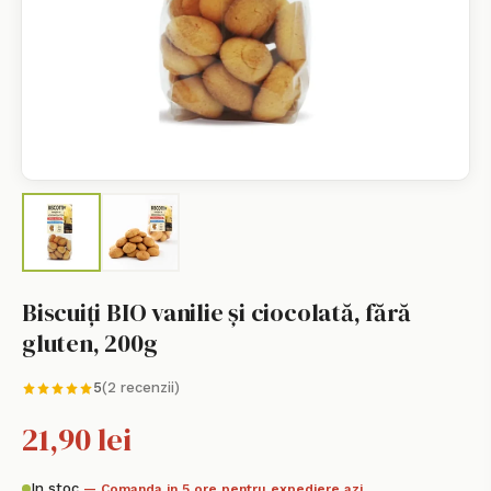
Biscuiți BIO vanilie și ciocolată, fără
gluten, 200g
5
(2 recenzii)
21,90 lei
In stoc
— Comanda in 5 ore pentru expediere azi