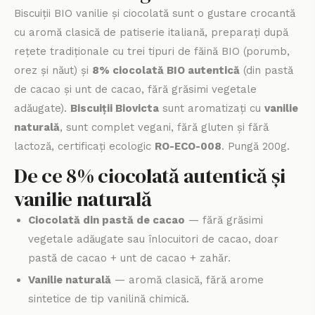
Biscuiții BIO vanilie și ciocolată sunt o gustare crocantă
cu aromă clasică de patiserie italiană, preparați după
rețete tradiționale cu trei tipuri de făină BIO (porumb,
orez și năut) și
8% ciocolată BIO autentică
(din pastă
de cacao și unt de cacao, fără grăsimi vegetale
adăugate).
Biscuiții Biovicta
sunt aromatizați cu
vanilie
naturală
, sunt complet vegani, fără gluten și fără
lactoză, certificați ecologic
RO-ECO-008
. Pungă 200g.
De ce 8% ciocolată autentică și
vanilie naturală
Ciocolată din pastă de cacao
— fără grăsimi
vegetale adăugate sau înlocuitori de cacao, doar
pastă de cacao + unt de cacao + zahăr.
Vanilie naturală
— aromă clasică, fără arome
sintetice de tip vanilină chimică.