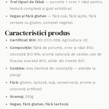
Trei tipuri de făină
— porumb + orez + năut pentru
textură complexă și gust echilibrat.
Vegan și fără gluten
— fără ouă, fără lapte, fără
cereale cu gluten, complet vegetal.
Caracteristici produs
Certificat BIO:
RO-ECO-008, Agricultura UE
Compoziție:
făină de porumb, orez și năut BIO;
ciocolată BIO 8%; aromă naturală de vanilie; ulei de
floarea soarelui BIO; zahăr din trestie BIO
Conține:
soia (lecitină din ciocolată) — atenție la
alergii
Fără:
gluten, lactoză, ouă, conservanți, arome și
coloranți artificiali
Gramaj:
200g
Vegan, fără gluten, fără lactoză