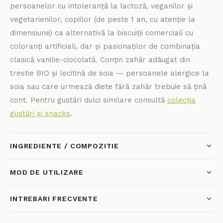
persoanelor cu intoleranță la lactoză, veganilor și
vegetarienilor, copiilor (de peste 1 an, cu atenție la
dimensiune) ca alternativă la biscuiții comerciali cu
coloranți artificiali, dar și pasionaților de combinația
clasică vanilie-ciocolată. Conțin zahăr adăugat din
trestie BIO și lecitină de soia — persoanele alergice la
soia sau care urmează diete fără zahăr trebuie să țină
cont. Pentru gustări dulci similare consultă
colecția
gustări și snacks
.
INGREDIENTE / COMPOZITIE
MOD DE UTILIZARE
INTREBARI FRECVENTE