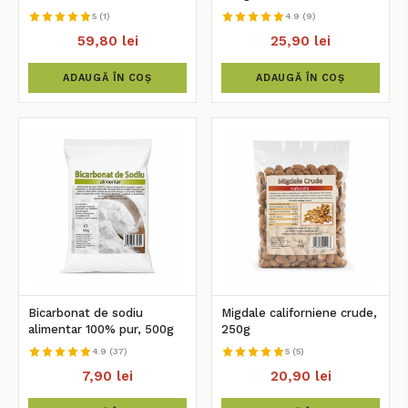
5 (1)
4.9 (9)
59,80 lei
25,90 lei
ADAUGĂ ÎN COȘ
ADAUGĂ ÎN COȘ
Bicarbonat de sodiu
Migdale californiene crude,
alimentar 100% pur, 500g
250g
4.9 (37)
5 (5)
7,90 lei
20,90 lei