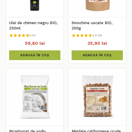
Ulei de chimen negru BIO,
Smochine uscate BIO,
250ml
200g
5 (1)
4.9 (9)
59,80 lei
25,90 lei
ADAUGĂ ÎN COȘ
ADAUGĂ ÎN COȘ
Bicarbonat de sodiu
Migdale californiene crude,