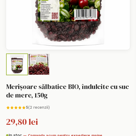
Merișoare sălbatice BIO, îndulcite cu suc
de mere, 150g
5
(2 recenzii)
29,80 lei
In stoc
— Comanda acum pentru expediere maine