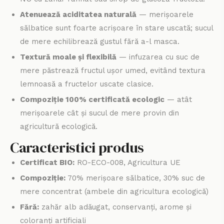
Atenuează aciditatea naturală
— merișoarele
sălbatice sunt foarte acrișoare în stare uscată; sucul
de mere echilibrează gustul fără a-l masca.
Textură moale și flexibilă
— infuzarea cu suc de
mere păstrează fructul ușor umed, evitând textura
lemnoasă a fructelor uscate clasice.
Compoziție 100% certificată ecologic
— atât
merișoarele cât și sucul de mere provin din
agricultură ecologică.
Caracteristici produs
Certificat BIO:
RO-ECO-008, Agricultura UE
Compoziție:
70% merișoare sălbatice, 30% suc de
mere concentrat (ambele din agricultura ecologică)
Fără:
zahăr alb adăugat, conservanți, arome și
coloranți artificiali