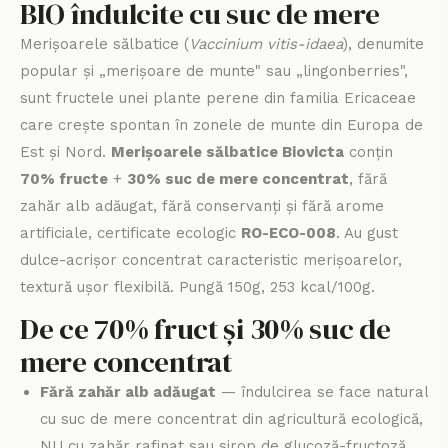
BIO îndulcite cu suc de mere
Merișoarele sălbatice (
Vaccinium vitis-idaea
), denumite
popular și „merișoare de munte" sau „lingonberries",
sunt fructele unei plante perene din familia Ericaceae
care crește spontan în zonele de munte din Europa de
Est și Nord.
Merișoarele sălbatice Biovicta
conțin
70% fructe
+
30% suc de mere concentrat
, fără
zahăr alb adăugat, fără conservanți și fără arome
artificiale, certificate ecologic
RO-ECO-008
. Au gust
dulce-acrișor concentrat caracteristic merișoarelor,
textură ușor flexibilă. Pungă 150g, 253 kcal/100g.
De ce 70% fruct și 30% suc de
mere concentrat
Fără zahăr alb adăugat
— îndulcirea se face natural
cu suc de mere concentrat din agricultură ecologică,
NU cu zahăr rafinat sau sirop de glucoză-fructoză.