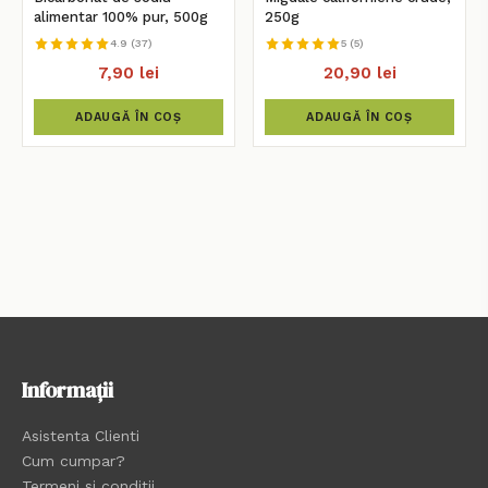
alimentar 100% pur, 500g
250g
4.9 (37)
5 (5)
7,90 lei
20,90 lei
ADAUGĂ ÎN COȘ
ADAUGĂ ÎN COȘ
Informații
Asistenta Clienti
Cum cumpar?
Termeni si conditii