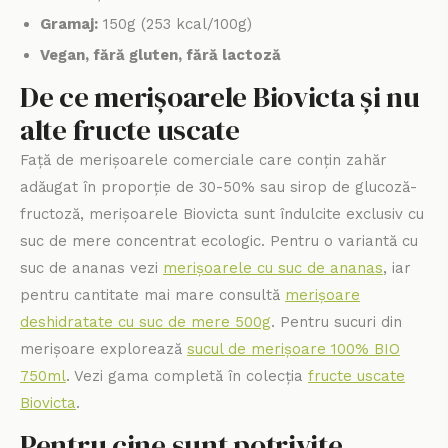
Gramaj:
150g (253 kcal/100g)
Vegan, fără gluten, fără lactoză
De ce merișoarele Biovicta și nu
alte fructe uscate
Față de merișoarele comerciale care conțin zahăr
adăugat în proporție de 30-50% sau sirop de glucoză-
fructoză, merișoarele Biovicta sunt îndulcite exclusiv cu
suc de mere concentrat ecologic. Pentru o variantă cu
suc de ananas vezi
merișoarele cu suc de ananas
, iar
pentru cantitate mai mare consultă
merișoare
deshidratate cu suc de mere 500g
. Pentru sucuri din
merișoare explorează
sucul de merișoare 100% BIO
750ml
. Vezi gama completă în colecția
fructe uscate
Biovicta
.
Pentru cine sunt potrivite