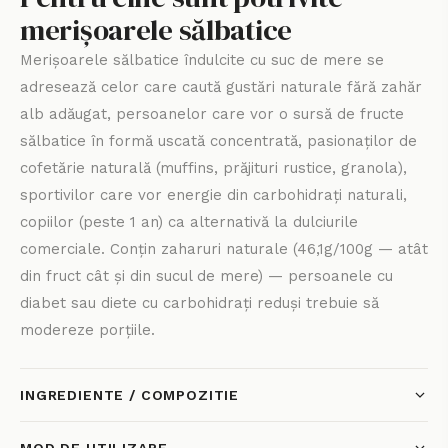
merișoarele sălbatice
Merișoarele sălbatice îndulcite cu suc de mere se
adresează celor care caută gustări naturale fără zahăr
alb adăugat, persoanelor care vor o sursă de fructe
sălbatice în formă uscată concentrată, pasionaților de
cofetărie naturală (muffins, prăjituri rustice, granola),
sportivilor care vor energie din carbohidrați naturali,
copiilor (peste 1 an) ca alternativă la dulciurile
comerciale. Conțin zaharuri naturale (46,1g/100g — atât
din fruct cât și din sucul de mere) — persoanele cu
diabet sau diete cu carbohidrați reduși trebuie să
modereze porțiile.
INGREDIENTE / COMPOZITIE